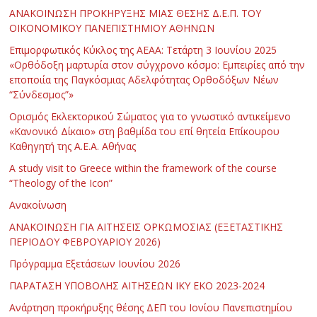
ΑΝΑΚΟΙΝΩΣΗ ΠΡΟΚΗΡΥΞΗΣ ΜΙΑΣ ΘΕΣΗΣ Δ.Ε.Π. ΤΟΥ
ΟΙΚΟΝΟΜΙΚΟΥ ΠΑΝΕΠΙΣΤΗΜΙΟΥ ΑΘΗΝΩΝ
Επιμορφωτικός Κύκλος της ΑΕΑΑ: Τετάρτη 3 Ιουνίου 2025
«Ορθόδοξη μαρτυρία στον σύγχρονο κόσμο: Εμπειρίες από την
εποποιία της Παγκόσμιας Αδελφότητας Ορθοδόξων Νέων
“Σύνδεσμος”»
Ορισμός Εκλεκτορικού Σώματος για το γνωστικό αντικείμενο
«Κανονικό Δίκαιο» στη βαθμίδα του επί θητεία Επίκουρου
Καθηγητή της Α.Ε.Α. Αθήνας
Α study visit to Greece within the framework of the course
“Theology of the Icon”
Ανακοίνωση
ΑΝΑΚΟΙΝΩΣΗ ΓΙΑ ΑΙΤΗΣΕΙΣ ΟΡΚΩΜΟΣΙΑΣ (ΕΞΕΤΑΣΤΙΚΗΣ
ΠΕΡΙΟΔΟΥ ΦΕΒΡΟΥΑΡΙΟΥ 2026)
Πρόγραμμα Εξετάσεων Ιουνίου 2026
ΠΑΡΑΤΑΣΗ ΥΠΟΒΟΛΗΣ ΑΙΤΗΣΕΩΝ ΙΚΥ ΕΚΟ 2023-2024
Ανάρτηση προκήρυξης θέσης ΔΕΠ του Ιονίου Πανεπιστημίου