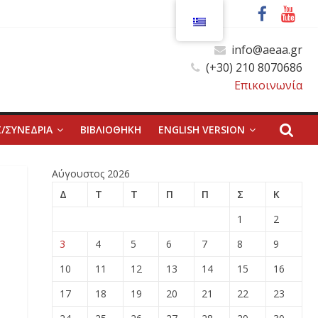
info@aeaa.gr
(+30) 210 8070686
Επικοινωνία
/ΣΥΝΕΔΡΙΑ
ΒΙΒΛΙΟΘΗΚΗ
ENGLISH VERSION
Αύγουστος 2026
Δ
Τ
Τ
Π
Π
Σ
Κ
1
2
3
4
5
6
7
8
9
10
11
12
13
14
15
16
17
18
19
20
21
22
23