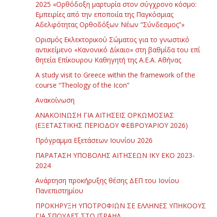
2025 «Ορθόδοξη μαρτυρία στον σύγχρονο κόσμο:
Εμπειρίες από την εποποιία της Παγκόσμιας
Αδελφότητας Ορθοδόξων Νέων “Σύνδεσμος”»
Ορισμός Εκλεκτορικού Σώματος για το γνωστικό
αντικείμενο «Κανονικό Δίκαιο» στη βαθμίδα του επί
θητεία Επίκουρου Καθηγητή της Α.Ε.Α. Αθήνας
Α study visit to Greece within the framework of the
course “Theology of the Icon”
Ανακοίνωση
ΑΝΑΚΟΙΝΩΣΗ ΓΙΑ ΑΙΤΗΣΕΙΣ ΟΡΚΩΜΟΣΙΑΣ
(ΕΞΕΤΑΣΤΙΚΗΣ ΠΕΡΙΟΔΟΥ ΦΕΒΡΟΥΑΡΙΟΥ 2026)
Πρόγραμμα Εξετάσεων Ιουνίου 2026
ΠΑΡΑΤΑΣΗ ΥΠΟΒΟΛΗΣ ΑΙΤΗΣΕΩΝ ΙΚΥ ΕΚΟ 2023-
2024
Ανάρτηση προκήρυξης θέσης ΔΕΠ του Ιονίου
Πανεπιστημίου
ΠΡΟΚΗΡΥΞΗ ΥΠΟΤΡΟΦΙΩΝ ΣΕ ΕΛΛΗΝΕΣ ΥΠΗΚΟΟΥΣ
ΓΙΑ ΣΠΟΥΔΕΣ ΣΤΟ ΙΣΡΑΗΛ