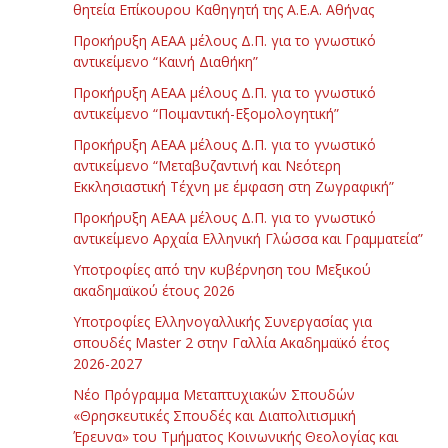
θητεία Επίκουρου Καθηγητή της Α.Ε.Α. Αθήνας
Προκήρυξη ΑΕΑΑ μέλους Δ.Π. για το γνωστικό
αντικείμενο “Καινή Διαθήκη”
Προκήρυξη ΑΕΑΑ μέλους Δ.Π. για το γνωστικό
αντικείμενο “Ποιμαντική-Εξομολογητική”
Προκήρυξη ΑΕΑΑ μέλους Δ.Π. για το γνωστικό
αντικείμενο “Μεταβυζαντινή και Νεότερη
Εκκλησιαστική Τέχνη με έμφαση στη Ζωγραφική”
Προκήρυξη ΑΕΑΑ μέλους Δ.Π. για το γνωστικό
αντικείμενο Αρχαία Ελληνική Γλώσσα και Γραμματεία”
Υποτροφίες από την κυβέρνηση του Μεξικού
ακαδημαϊκού έτους 2026
Υποτροφίες Ελληνογαλλικής Συνεργασίας για
σπουδές Master 2 στην Γαλλία Ακαδημαϊκό έτος
2026-2027
Νέο Πρόγραμμα Μεταπτυχιακών Σπουδών
«Θρησκευτικές Σπουδές και Διαπολιτισμική
Έρευνα» του Τμήματος Κοινωνικής Θεολογίας και