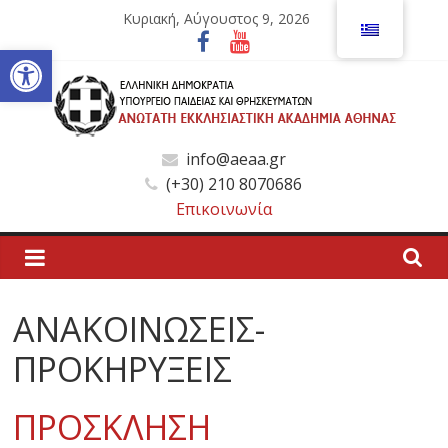
Μετάβαση
Κυριακή, Αύγουστος 9, 2026
σε
Ανοίξτε τη γραμμή εργαλείων
περιεχόμενο
Ανώτατη
info@aeaa.gr
(+30) 210 8070686
Εκκλησιαστική
Επικοινωνία
Ακαδημία
Αθηνών
ΑΝΑΚΟΙΝΩΣΕΙΣ-
ΠΡΟΚΗΡΥΞΕΙΣ
Ανώτατη
Εκκλησιαστική
ΠΡΟΣΚΛΗΣΗ
Ακαδημία
Αθηνών