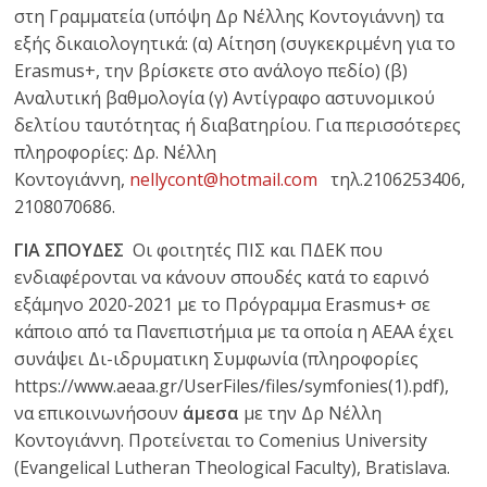
στη Γραμματεία (υπόψη Δρ Νέλλης Κοντογιάννη) τα
εξής δικαιολογητικά: (α) Αίτηση (συγκεκριμένη για το
Erasmus+, την βρίσκετε στο ανάλογο πεδίο) (β)
Αναλυτική βαθμολογία (γ) Αντίγραφο αστυνομικού
δελτίου ταυτότητας ή διαβατηρίου. Για περισσότερες
πληροφορίες: Δρ. Νέλλη
Κοντογιάννη,
nellycont@hotmail.com
τηλ.2106253406,
2108070686.
ΓΙΑ ΣΠΟΥΔΕΣ
Οι φοιτητές ΠΙΣ και ΠΔΕΚ που
ενδιαφέρονται να κάνουν σπουδές κατά το εαρινό
εξάμηνο 2020-2021 με το Πρόγραμμα Erasmus+ σε
κάποιο από τα Πανεπιστήμια με τα οποία η ΑΕΑΑ έχει
συνάψει Δι-ιδρυματικη Συμφωνία (πληροφορίες
https://www.aeaa.gr/UserFiles/files/symfonies(1).pdf),
να επικοινωνήσουν
άμεσα
με την Δρ Νέλλη
Κοντογιάννη. Προτείνεται το Comenius University
(Evangelical Lutheran Theological Faculty), Bratislava.