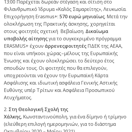
13:00 Παρέχεται δωρεάν στέγαση και σίτιση στο
Φιλανθρωπικό Ίδρυμα «Καλός Σαμαρείτης», Λευκωσία.
Επιχορήγηση Erasmus+:
570 ευρώ μηνιαίως
. Μετά την
ολοκλήρωση της Πρακτικής άσκησης, χορηγείται
στους φοιτητές σχετική Βεβαίωση.
Δικαίωμα
υποβολής αίτησης
για το συγκεκριμένο πρόγραμμα
ERASMUS+ έχουν
άρρενεςφοιτητές
ΠΔΕΚ της ΑΕΑΑ,
που είναι υπήκοοι χώρας–μέλους της Ευρωπαϊκής
Ένωσης και έχουν ολοκληρώσει το δεύτερο έτος
σπουδών τους. Οι φοιτητές που θα επιλεγούν,
υποχρεούνται να έχουν την Ευρωπαϊκή Κάρτα
Ασφάλισης και ιδιωτική ασφάλεια Γενικής Αστικής
Ευθύνης υπέρ Τρίτων και Ασφάλεια Προσωπικού
Ατυχήματος.
2.
Στη Θεολογική Σχολή της
Χάλκης,
Κωνσταντινούπολη, για ένα δίμηνο ή τρίμηνο
(ελεύθερη επιλογή ημερομηνιών, για το διάστημα
Οκτωβρίου 2020 – Μαΐου 2021).