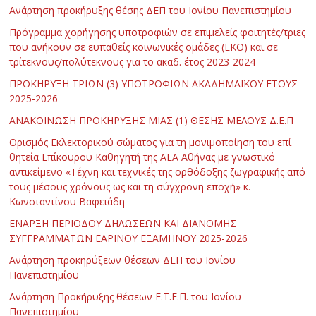
Ανάρτηση προκήρυξης θέσης ΔΕΠ του Ιονίου Πανεπιστημίου
Πρόγραμμα χορήγησης υποτροφιών σε επιμελείς φοιτητές/τριες
που ανήκουν σε ευπαθείς κοινωνικές ομάδες (ΕΚΟ) και σε
τρίτεκνους/πολύτεκνους για το ακαδ. έτος 2023-2024
ΠΡΟΚΗΡΥΞΗ ΤΡΙΩΝ (3) ΥΠΟΤΡΟΦΙΩΝ ΑΚΑΔΗΜΑΪΚΟΥ ΕΤΟΥΣ
2025-2026
ΑΝΑΚΟΙΝΩΣΗ ΠΡΟΚΗΡΥΞΗΣ ΜΙΑΣ (1) ΘΕΣΗΣ ΜΕΛΟΥΣ Δ.Ε.Π
Ορισμός Εκλεκτορικού σώματος για τη μονιμοποίηση του επί
θητεία Επίκουρου Καθηγητή της ΑΕΑ Αθήνας με γνωστικό
αντικείμενο «Τέχνη και τεχνικές της ορθόδοξης ζωγραφικής από
τους μέσους χρόνους ως και τη σύγχρονη εποχή» κ.
Κωνσταντίνου Βαφειάδη
ΕΝΑΡΞΗ ΠΕΡΙΟΔΟΥ ΔΗΛΩΣΕΩΝ ΚΑΙ ΔΙΑΝΟΜΗΣ
ΣΥΓΓΡΑΜΜΑΤΩΝ ΕΑΡΙΝΟΥ ΕΞΑΜΗΝΟΥ 2025-2026
Ανάρτηση προκηρύξεων θέσεων ΔΕΠ του Ιονίου
Πανεπιστημίου
Ανάρτηση Προκήρυξης θέσεων Ε.Τ.Ε.Π. του Ιονίου
Πανεπιστημίου