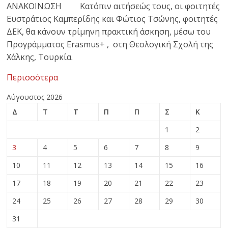
ΑΝΑΚΟΙΝΩΣΗ Κατόπιν αιτήσεώς τους, οι φοιτητές
Ευστράτιος Καμπερίδης και Φώτιος Τσώνης, φοιτητές
ΔΕΚ, θα κάνουν τρίμηνη πρακτική άσκηση, μέσω του
Προγράμματος Erasmus+ , στη Θεολογική Σχολή της
Χάλκης, Τουρκία.
Περισσότερα
Αύγουστος 2026
Δ
Τ
Τ
Π
Π
Σ
Κ
1
2
3
4
5
6
7
8
9
10
11
12
13
14
15
16
17
18
19
20
21
22
23
24
25
26
27
28
29
30
31