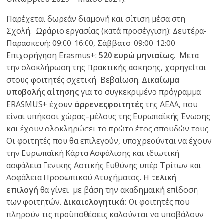
Παρέχεται δωρεάν διαμονή και σίτιση μέσα στη
Σχολή. Ωράριο εργασίας (κατά προσέγγιση): Δευτέρα-
Παρασκευή: 09:00-16:00, Σάββατο: 09:00-12:00
Επιχορήγηση Erasmus+:
520 ευρώ μηνιαίως.
Μετά
την ολοκλήρωση της Πρακτικής άσκησης, χορηγείται
στους φοιτητές σχετική Βεβαίωση.
Δικαίωμα
υποβολής αίτησης
για το συγκεκριμένο πρόγραμμα
ERASMUS+ έχουν
άρρενες
φοιτητές
της ΑΕΑΑ, που
είναι υπήκοοι χώρας–μέλους της Ευρωπαϊκής Ένωσης
και έχουν ολοκληρώσει το πρώτο έτος σπουδών τους.
Οι φοιτητές που θα επιλεγούν, υποχρεούνται να έχουν
την Ευρωπαϊκή Κάρτα Ασφάλισης και ιδιωτική
ασφάλεια Γενικής Αστικής Ευθύνης υπέρ Τρίτων και
Ασφάλεια Προσωπικού Ατυχήματος. Η
τελική
επιλογή
θα γίνει με βάση την ακαδημαϊκή επίδοση
των φοιτητών.
Δικαιολογητικά:
Οι φοιτητές που
πληρούν τις προϋποθέσεις καλούνται να υποβάλουν