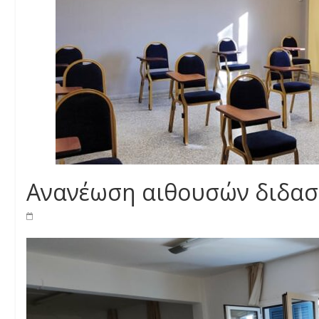
Ανανέωση αιθουσών διδασ