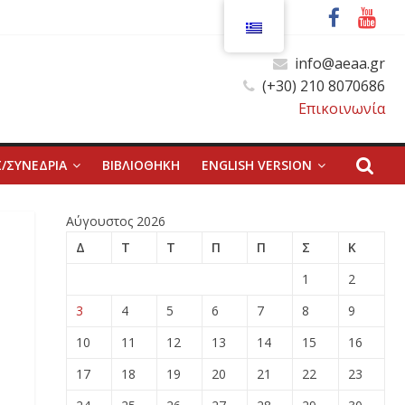
info@aeaa.gr
(+30) 210 8070686
Επικοινωνία
/ΣΥΝΕΔΡΙΑ
ΒΙΒΛΙΟΘΗΚΗ
ENGLISH VERSION
Αύγουστος 2026
Δ
Τ
Τ
Π
Π
Σ
Κ
1
2
3
4
5
6
7
8
9
10
11
12
13
14
15
16
17
18
19
20
21
22
23