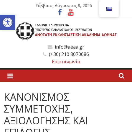
Μετάβαση
Σάββατο, Αύγουστος 8, 2026
σε
Ανοίξτε τη γραμμή εργαλείων
περιεχόμενο
Ανώτατη
info@aeaa.gr
(+30) 210 8070686
Εκκλησιαστική
Επικοινωνία
Ακαδημία
Αθηνών
ΚΑΝΟΝΙΣΜΟΣ
ΣΥΜΜΕΤΟΧΗΣ,
Ανώτατη
Εκκλησιαστική
ΑΞΙΟΛΟΓΗΣΗΣ ΚΑΙ
Ακαδημία
Αθηνών