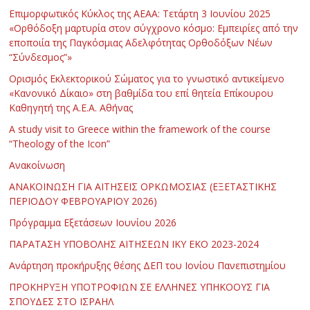
Επιμορφωτικός Κύκλος της ΑΕΑΑ: Τετάρτη 3 Ιουνίου 2025
«Ορθόδοξη μαρτυρία στον σύγχρονο κόσμο: Εμπειρίες από την
εποποιία της Παγκόσμιας Αδελφότητας Ορθοδόξων Νέων
“Σύνδεσμος”»
Ορισμός Εκλεκτορικού Σώματος για το γνωστικό αντικείμενο
«Κανονικό Δίκαιο» στη βαθμίδα του επί θητεία Επίκουρου
Καθηγητή της Α.Ε.Α. Αθήνας
Α study visit to Greece within the framework of the course
“Theology of the Icon”
Ανακοίνωση
ΑΝΑΚΟΙΝΩΣΗ ΓΙΑ ΑΙΤΗΣΕΙΣ ΟΡΚΩΜΟΣΙΑΣ (ΕΞΕΤΑΣΤΙΚΗΣ
ΠΕΡΙΟΔΟΥ ΦΕΒΡΟΥΑΡΙΟΥ 2026)
Πρόγραμμα Εξετάσεων Ιουνίου 2026
ΠΑΡΑΤΑΣΗ ΥΠΟΒΟΛΗΣ ΑΙΤΗΣΕΩΝ ΙΚΥ ΕΚΟ 2023-2024
Ανάρτηση προκήρυξης θέσης ΔΕΠ του Ιονίου Πανεπιστημίου
ΠΡΟΚΗΡΥΞΗ ΥΠΟΤΡΟΦΙΩΝ ΣΕ ΕΛΛΗΝΕΣ ΥΠΗΚΟΟΥΣ ΓΙΑ
ΣΠΟΥΔΕΣ ΣΤΟ ΙΣΡΑΗΛ