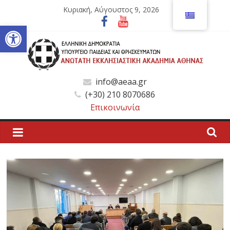
Μετάβαση
Κυριακή, Αύγουστος 9, 2026
σε
Ανοίξτε τη γραμμή εργαλείων
περιεχόμενο
Ανώτατη
info@aeaa.gr
(+30) 210 8070686
Εκκλησιαστική
Επικοινωνία
Ακαδημία
Αθηνών
Ανώτατη
Εκκλησιαστική
Ακαδημία
Αθηνών