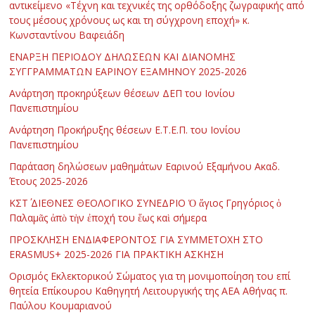
αντικείμενο «Τέχνη και τεχνικές της ορθόδοξης ζωγραφικής από
τους μέσους χρόνους ως και τη σύγχρονη εποχή» κ.
Κωνσταντίνου Βαφειάδη
ΕΝΑΡΞΗ ΠΕΡΙΟΔΟΥ ΔΗΛΩΣΕΩΝ ΚΑΙ ΔΙΑΝΟΜΗΣ
ΣΥΓΓΡΑΜΜΑΤΩΝ ΕΑΡΙΝΟΥ ΕΞΑΜΗΝΟΥ 2025-2026
Ανάρτηση προκηρύξεων θέσεων ΔΕΠ του Ιονίου
Πανεπιστημίου
Ανάρτηση Προκήρυξης θέσεων Ε.Τ.Ε.Π. του Ιονίου
Πανεπιστημίου
Παράταση δηλώσεων μαθημάτων Εαρινού Εξαμήνου Ακαδ.
Έτους 2025-2026
ΚΣΤ΄ ΔΙΕΘΝΕΣ ΘΕΟΛΟΓΙΚΟ ΣΥΝΕΔΡΙΟ Ὁ ἅγιος Γρηγόριος ὁ
Παλαμᾶς ἀπὸ τὴν ἐποχή του ἕως καὶ σήμερα
ΠΡΟΣΚΛΗΣΗ ΕΝΔΙΑΦΕΡΟΝΤΟΣ ΓΙΑ ΣΥΜΜΕΤΟΧΗ ΣΤΟ
ERASMUS+ 2025-2026 ΓΙΑ ΠΡΑΚΤΙΚΗ ΑΣΚΗΣΗ
Ορισμός Εκλεκτορικού Σώματος για τη μονιμοποίηση του επί
θητεία Επίκουρου Καθηγητή Λειτουργικής της ΑΕΑ Αθήνας π.
Παύλου Κουμαριανού