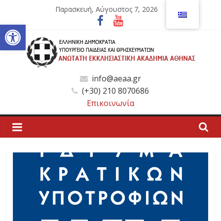
Μετάβαση
Παρασκευή, Αύγουστος 7, 2026
σε
Ανοίξτε τη γραμμή εργαλείων
περιεχόμενο
Ανώτατη
info@aeaa.gr
(+30) 210 8070686
Εκκλησιαστική
Επικοινωνία
Ακαδημία
Αθηνών
Ανώτατη
Εκκλησιαστική
Ακαδημία
Αθηνών