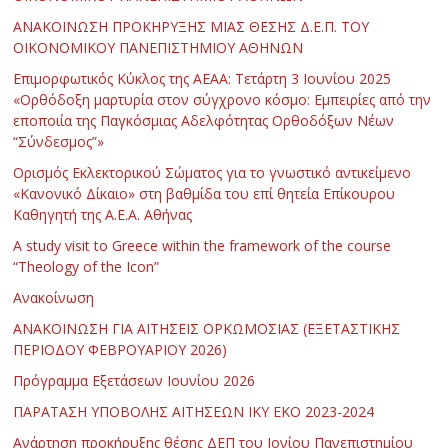
ΑΝΑΚΟΙΝΩΣΗ ΠΡΟΚΗΡΥΞΗΣ ΜΙΑΣ ΘΕΣΗΣ Δ.Ε.Π. ΤΟΥ
ΟΙΚΟΝΟΜΙΚΟΥ ΠΑΝΕΠΙΣΤΗΜΙΟΥ ΑΘΗΝΩΝ
Επιμορφωτικός Κύκλος της ΑΕΑΑ: Τετάρτη 3 Ιουνίου 2025
«Ορθόδοξη μαρτυρία στον σύγχρονο κόσμο: Εμπειρίες από την
εποποιία της Παγκόσμιας Αδελφότητας Ορθοδόξων Νέων
“Σύνδεσμος”»
Ορισμός Εκλεκτορικού Σώματος για το γνωστικό αντικείμενο
«Κανονικό Δίκαιο» στη βαθμίδα του επί θητεία Επίκουρου
Καθηγητή της Α.Ε.Α. Αθήνας
Α study visit to Greece within the framework of the course
“Theology of the Icon”
Ανακοίνωση
ΑΝΑΚΟΙΝΩΣΗ ΓΙΑ ΑΙΤΗΣΕΙΣ ΟΡΚΩΜΟΣΙΑΣ (ΕΞΕΤΑΣΤΙΚΗΣ
ΠΕΡΙΟΔΟΥ ΦΕΒΡΟΥΑΡΙΟΥ 2026)
Πρόγραμμα Εξετάσεων Ιουνίου 2026
ΠΑΡΑΤΑΣΗ ΥΠΟΒΟΛΗΣ ΑΙΤΗΣΕΩΝ ΙΚΥ ΕΚΟ 2023-2024
Ανάρτηση προκήρυξης θέσης ΔΕΠ του Ιονίου Πανεπιστημίου