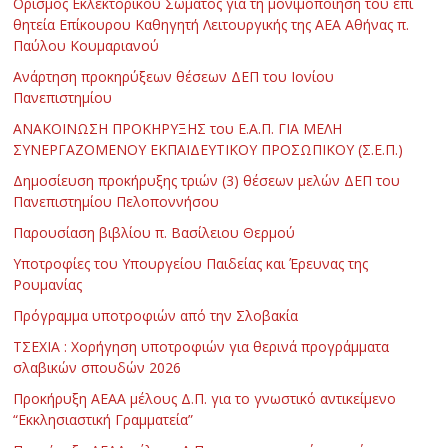
Ορισμός Εκλεκτορικού Σώματος για τη μονιμοποίηση του επί
θητεία Επίκουρου Καθηγητή Λειτουργικής της ΑΕΑ Αθήνας π.
Παύλου Κουμαριανού
Ανάρτηση προκηρύξεων θέσεων ΔΕΠ του Ιονίου
Πανεπιστημίου
ΑΝΑΚΟΙΝΩΣΗ ΠΡΟΚΗΡΥΞΗΣ του Ε.Α.Π. ΓΙΑ ΜΕΛΗ
ΣΥΝΕΡΓΑΖΟΜΕΝΟΥ ΕΚΠΑΙΔΕΥΤΙΚΟΥ ΠΡΟΣΩΠΙΚΟΥ (Σ.Ε.Π.)
Δημοσίευση προκήρυξης τριών (3) θέσεων μελών ΔΕΠ του
Πανεπιστημίου Πελοποννήσου
Παρουσίαση βιβλίου π. Βασίλειου Θερμού
Υποτροφίες του Υπουργείου Παιδείας και Έρευνας της
Ρουμανίας
Πρόγραμμα υποτροφιών από την Σλοβακία
ΤΣΕΧΙΑ : Χορήγηση υποτροφιών για θερινά προγράμματα
σλαβικών σπουδών 2026
Προκήρυξη ΑΕΑΑ μέλους Δ.Π. για το γνωστικό αντικείμενο
“Εκκλησιαστική Γραμματεία”