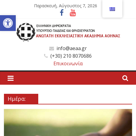
Μετάβαση
Παρασκευή, Αύγουστος 7, 2026
σε
Ανοίξτε τη γραμμή εργαλείων
περιεχόμενο
Ανώτατη
info@aeaa.gr
(+30) 210 8070686
Εκκλησιαστική
Επικοινωνία
Ακαδημία
Αθηνών
Ημέρα:
Ανώτατη
Εκκλησιαστική
Ακαδημία
Αθηνών