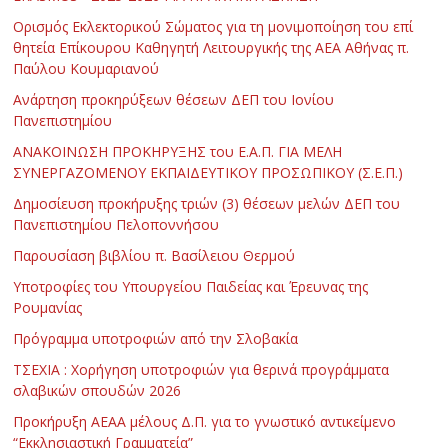
Ορισμός Εκλεκτορικού Σώματος για τη μονιμοποίηση του επί
θητεία Επίκουρου Καθηγητή Λειτουργικής της ΑΕΑ Αθήνας π.
Παύλου Κουμαριανού
Ανάρτηση προκηρύξεων θέσεων ΔΕΠ του Ιονίου
Πανεπιστημίου
ΑΝΑΚΟΙΝΩΣΗ ΠΡΟΚΗΡΥΞΗΣ του Ε.Α.Π. ΓΙΑ ΜΕΛΗ
ΣΥΝΕΡΓΑΖΟΜΕΝΟΥ ΕΚΠΑΙΔΕΥΤΙΚΟΥ ΠΡΟΣΩΠΙΚΟΥ (Σ.Ε.Π.)
Δημοσίευση προκήρυξης τριών (3) θέσεων μελών ΔΕΠ του
Πανεπιστημίου Πελοποννήσου
Παρουσίαση βιβλίου π. Βασίλειου Θερμού
Υποτροφίες του Υπουργείου Παιδείας και Έρευνας της
Ρουμανίας
Πρόγραμμα υποτροφιών από την Σλοβακία
ΤΣΕΧΙΑ : Χορήγηση υποτροφιών για θερινά προγράμματα
σλαβικών σπουδών 2026
Προκήρυξη ΑΕΑΑ μέλους Δ.Π. για το γνωστικό αντικείμενο
“Εκκλησιαστική Γραμματεία”