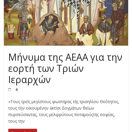
Μήνυμα της ΑΕΑΑ για την
εορτή των Τριών
Ιεραρχών
«Τους τρεῖς μεγίστους φωστῆρας τῆς τρισηλίου Θεότητος,
τους την οἰκουμένην ἀκτῖσι δογμάτων θείων
πυρσεύσαντας, τους μελιρρύτους ποταμούςτῆς σοφίας,
τους την