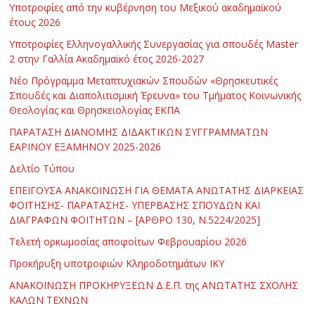
Υποτροφίες από την κυβέρνηση του Μεξικού ακαδημαϊκού
έτους 2026
Υποτροφίες Ελληνογαλλικής Συνεργασίας για σπουδές Master
2 στην Γαλλία Ακαδημαϊκό έτος 2026-2027
Νέο Πρόγραμμα Μεταπτυχιακών Σπουδών «Θρησκευτικές
Σπουδές και Διαπολιτισμική Έρευνα» του Τμήματος Κοινωνικής
Θεολογίας και Θρησκειολογίας ΕΚΠΑ
ΠΑΡΑΤΑΣΗ ΔΙΑΝΟΜΗΣ ΔΙΔΑΚΤΙΚΩΝ ΣΥΓΓΡΑΜΜΑΤΩΝ
ΕΑΡΙΝΟΥ ΕΞΑΜΗΝΟΥ 2025-2026
Δελτίο Τύπου
ΕΠΕΙΓΟΥΣΑ ΑΝΑΚΟΙΝΩΣΗ ΓΙΑ ΘΕΜΑΤΑ ΑΝΩΤΑΤΗΣ ΔΙΑΡΚΕΙΑΣ
ΦΟΙΤΗΣΗΣ- ΠΑΡΑΤΑΣΗΣ- ΥΠΕΡΒΑΣΗΣ ΣΠΟΥΔΩΝ ΚΑΙ
ΔΙΑΓΡΑΦΩΝ ΦΟΙΤΗΤΩΝ – [ΑΡΘΡΟ 130, Ν.5224/2025]
Τελετή ορκωμοσίας αποφοίτων Φεβρουαρίου 2026
Προκήρυξη υποτροφιών Κληροδοτημάτων ΙΚΥ
ΑΝΑΚΟΙΝΩΣΗ ΠΡΟΚΗΡΥΞΕΩΝ Δ.Ε.Π. της ΑΝΩΤΑΤΗΣ ΣΧΟΛΗΣ
ΚΑΛΩΝ ΤΕΧΝΩΝ