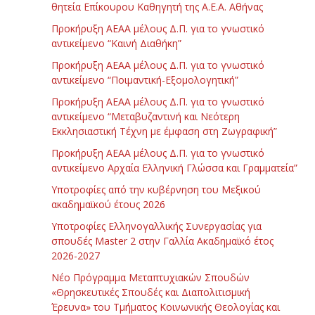
θητεία Επίκουρου Καθηγητή της Α.Ε.Α. Αθήνας
Προκήρυξη ΑΕΑΑ μέλους Δ.Π. για το γνωστικό
αντικείμενο “Καινή Διαθήκη”
Προκήρυξη ΑΕΑΑ μέλους Δ.Π. για το γνωστικό
αντικείμενο “Ποιμαντική-Εξομολογητική”
Προκήρυξη ΑΕΑΑ μέλους Δ.Π. για το γνωστικό
αντικείμενο “Μεταβυζαντινή και Νεότερη
Εκκλησιαστική Τέχνη με έμφαση στη Ζωγραφική”
Προκήρυξη ΑΕΑΑ μέλους Δ.Π. για το γνωστικό
αντικείμενο Αρχαία Ελληνική Γλώσσα και Γραμματεία”
Υποτροφίες από την κυβέρνηση του Μεξικού
ακαδημαϊκού έτους 2026
Υποτροφίες Ελληνογαλλικής Συνεργασίας για
σπουδές Master 2 στην Γαλλία Ακαδημαϊκό έτος
2026-2027
Νέο Πρόγραμμα Μεταπτυχιακών Σπουδών
«Θρησκευτικές Σπουδές και Διαπολιτισμική
Έρευνα» του Τμήματος Κοινωνικής Θεολογίας και