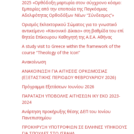
2025 «Ορθόδοξη μαρτυρία στον σύγχρονο κόσμο:
Εμπειρίες από την εποποιία της Παγκόσμιας
Αδελφότητας Ορθοδόξων Νέων “Σύνδεσμος”»
Ορισμός Εκλεκτορικού Σώματος για το γνωστικό
αντικείμενο «Κανονικό Δίκαιο» στη βαθμίδα του επί
θητεία Επίκουρου Καθηγητή της Α.Ε.Α. Αθήνας
Α study visit to Greece within the framework of the
course “Theology of the Icon”
Ανακοίνωση
ΑΝΑΚΟΙΝΩΣΗ ΓΙΑ ΑΙΤΗΣΕΙΣ ΟΡΚΩΜΟΣΙΑΣ
(ΕΞΕΤΑΣΤΙΚΗΣ ΠΕΡΙΟΔΟΥ ΦΕΒΡΟΥΑΡΙΟΥ 2026)
Πρόγραμμα Εξετάσεων Ιουνίου 2026
ΠΑΡΑΤΑΣΗ ΥΠΟΒΟΛΗΣ ΑΙΤΗΣΕΩΝ ΙΚΥ ΕΚΟ 2023-
2024
Ανάρτηση προκήρυξης θέσης ΔΕΠ του Ιονίου
Πανεπιστημίου
ΠΡΟΚΗΡΥΞΗ ΥΠΟΤΡΟΦΙΩΝ ΣΕ ΕΛΛΗΝΕΣ ΥΠΗΚΟΟΥΣ
ΓΙΑ ΣΠΟΥΔΕΣ ΣΤΟ ΙΣΡΑΗΛ