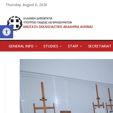
Skip
Thursday, August 6, 2026
to
content
Ανώτατη
Open toolbar
Εκκλησιαστική
Ακαδημία
GENERAL INFO
STUDIES
STAFF
SECRETARIAT
Αθηνών
Ανώτατη
Εκκλησιαστική
Ακαδημία
Αθηνών