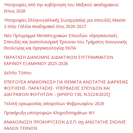
Υποτροφίες από την κυβέρνηση του Μεξικού ακαδημαϊκού
έτους 2026
Υποτροφίες Ελληνογαλλικής Συνεργασίας για σπουδές Master
2 στην Γαλλία Ακαδημαϊκό έτος 2026-2027
Νέο Πρόγραμμα Μεταπτυχιακών Σπουδών «Θρησκευτικές
Σπουδές και Διαπολιτισμική Έρευνα» του Τμήματος Κοινωνικής
Θεολογίας και Θρησκειολογίας ΕΚΠΑ
ΠΑΡΑΤΑΣΗ ΔΙΑΝΟΜΗΣ ΔΙΔΑΚΤΙΚΩΝ ΣΥΓΓΡΑΜΜΑΤΩΝ
ΕΑΡΙΝΟΥ ΕΞΑΜΗΝΟΥ 2025-2026
Δελτίο Τύπου
ΕΠΕΙΓΟΥΣΑ ΑΝΑΚΟΙΝΩΣΗ ΓΙΑ ΘΕΜΑΤΑ ΑΝΩΤΑΤΗΣ ΔΙΑΡΚΕΙΑΣ
ΦΟΙΤΗΣΗΣ- ΠΑΡΑΤΑΣΗΣ- ΥΠΕΡΒΑΣΗΣ ΣΠΟΥΔΩΝ ΚΑΙ
ΔΙΑΓΡΑΦΩΝ ΦΟΙΤΗΤΩΝ – [ΑΡΘΡΟ 130, Ν.5224/2025]
Τελετή ορκωμοσίας αποφοίτων Φεβρουαρίου 2026
Προκήρυξη υποτροφιών Κληροδοτημάτων ΙΚΥ
ΑΝΑΚΟΙΝΩΣΗ ΠΡΟΚΗΡΥΞΕΩΝ Δ.Ε.Π. της ΑΝΩΤΑΤΗΣ ΣΧΟΛΗΣ
ΚΑΛΩΝ ΤΕΧΝΩΝ