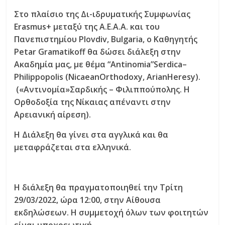
Στο πλαίσιο της Δι-ιδρυματικής Συμφωνίας
Erasmus
+ μεταξύ της Α.Ε.Α.Α. και του
Πανεπιστημίου
Plovdiv
,
Bulgaria
, ο Καθηγητής
Petar Gramatikoff
θα δώσει διάλεξη στην
Ακαδημία μας, με θέμα “
Antinomia
”
Serdica
–
Philippopolis
(
NicaeanOrthodoxy
,
ArianHeresy
).
(«Αντινομία»Σαρδικής – Φιλιππούπολης. Η
Ορθοδοξία της Νίκαιας απέναντι στην
Αρειανική αίρεση).
Η Διάλεξη θα γίνει στα αγγλικά και θα
μεταφράζεται στα ελληνικά.
Η διάλεξη θα πραγματοποιηθεί την Τρίτη
29/03/2022, ώρα 12:00, στην Αίθουσα
εκδηλώσεων. Η συμμετοχή όλων των φοιτητών