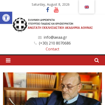
Skip
Saturday, August 8, 2026
to
Open toolbar
content
Ανώτατη
info@aeaa.gr
(+30) 210 8070686
Εκκλησιαστική
Contact
Ακαδημία
Αθηνών
Ανώτατη
Εκκλησιαστική
Ακαδημία
Αθηνών