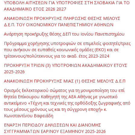
ΥΠΟΒΟΛΗ ΑΙΤΗΣΕΩΝ ΓΙΑ ΥΠΟΤΡΟΦΙΕΣ ΣΤΗ ΣΛΟΒΑΚΙΑ ΓΙΑ ΤΟ
ΑΚΑΔΗΜΑΪΚΟ ΕΤΟΣ 2026 2027
ΑΝΑΚΟΙΝΩΣΗ ΠΡΟΚΗΡΥΞΗΣ ΠΛΗΡΩΣΗΣ ΘΕΣΗΣ ΜΕΛΟΥΣ
Δ.Ε.Π. ΤΟΥ ΟΙΚΟΝΟΜΙΚΟΥ ΠΑΝΕΠΙΣΤΗΜΙΟΥ ΑΘΗΝΩΝ
Ανάρτηση προκήρυξης θέσης ΔΕΠ του Ιονίου Πανεπιστημίου
Πρόγραμμα χορήγησης υποτροφιών σε επιμελείς φοιτητές/τριες
που ανήκουν σε ευπαθείς κοινωνικές ομάδες (ΕΚΟ) και σε
τρίτεκνους/πολύτεκνους για το ακαδ. έτος 2023-2024
ΠΡΟΚΗΡΥΞΗ ΤΡΙΩΝ (3) ΥΠΟΤΡΟΦΙΩΝ ΑΚΑΔΗΜΑΪΚΟΥ ΕΤΟΥΣ
2025-2026
ΑΝΑΚΟΙΝΩΣΗ ΠΡΟΚΗΡΥΞΗΣ ΜΙΑΣ (1) ΘΕΣΗΣ ΜΕΛΟΥΣ Δ.Ε.Π
Ορισμός Εκλεκτορικού σώματος για τη μονιμοποίηση του επί
θητεία Επίκουρου Καθηγητή της ΑΕΑ Αθήνας με γνωστικό
αντικείμενο «Τέχνη και τεχνικές της ορθόδοξης ζωγραφικής από
τους μέσους χρόνους ως και τη σύγχρονη εποχή» κ.
Κωνσταντίνου Βαφειάδη
ΕΝΑΡΞΗ ΠΕΡΙΟΔΟΥ ΔΗΛΩΣΕΩΝ ΚΑΙ ΔΙΑΝΟΜΗΣ
ΣΥΓΓΡΑΜΜΑΤΩΝ ΕΑΡΙΝΟΥ ΕΞΑΜΗΝΟΥ 2025-2026