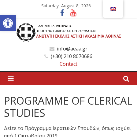
Skip
Saturday, August 8, 2026
to
Open toolbar
content
Ανώτατη
info@aeaa.gr
(+30) 210 8070686
Εκκλησιαστική
Contact
Ακαδημία
Αθηνών
PROGRAMME OF CLERICAL
STUDIES
Ανώτατη
Εκκλησιαστική
Ακαδημία
Δείτε το Πρόγραμμα Ιερατικών Σπουδών, όπως ισχύει
Αθηνών
από 1 Οκτωβρίου 2019