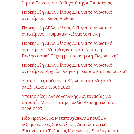
θητεία Επίκουρου Καθηγητή της Α.Ε.Α. Αθήνας
Προκήρυξη ΑΕΑΑ μέλους Δ.Π. για το γνωστικό
αντικείμενο “Καινή Διαθήκη”
Προκήρυξη ΑΕΑΑ μέλους Δ.Π. για το γνωστικό
αντικείμενο “Ποιμαντική-Εξομολογητική”
Προκήρυξη ΑΕΑΑ μέλους Δ.Π. για το γνωστικό
αντικείμενο “Μεταβυζαντινή και Νεότερη
Εκκλησιαστική Τέχνη με έμφαση στη Ζωγραφική”
Προκήρυξη ΑΕΑΑ μέλους Δ.Π. για το γνωστικό
αντικείμενο Αρχαία Ελληνική Γλώσσα και Γραμματεία”
Υποτροφίες από την κυβέρνηση του Μεξικού
ακαδημαϊκού έτους 2026
Υποτροφίες Ελληνογαλλικής Συνεργασίας για
σπουδές Master 2 στην Γαλλία Ακαδημαϊκό έτος
2026-2027
Νέο Πρόγραμμα Μεταπτυχιακών Σπουδών
«Θρησκευτικές Σπουδές και Διαπολιτισμική
Έρευνα» του Τμήματος Κοινωνικής Θεολογίας και