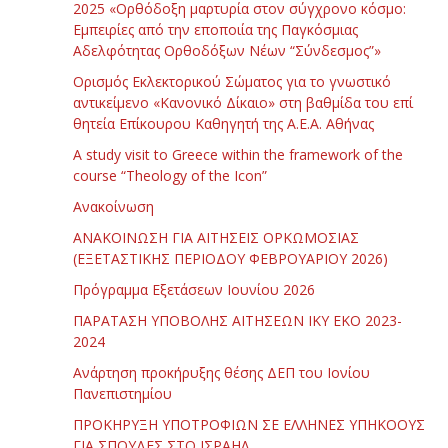
2025 «Ορθόδοξη μαρτυρία στον σύγχρονο κόσμο:
Εμπειρίες από την εποποιία της Παγκόσμιας
Αδελφότητας Ορθοδόξων Νέων “Σύνδεσμος”»
Ορισμός Εκλεκτορικού Σώματος για το γνωστικό
αντικείμενο «Κανονικό Δίκαιο» στη βαθμίδα του επί
θητεία Επίκουρου Καθηγητή της Α.Ε.Α. Αθήνας
Α study visit to Greece within the framework of the
course “Theology of the Icon”
Ανακοίνωση
ΑΝΑΚΟΙΝΩΣΗ ΓΙΑ ΑΙΤΗΣΕΙΣ ΟΡΚΩΜΟΣΙΑΣ
(ΕΞΕΤΑΣΤΙΚΗΣ ΠΕΡΙΟΔΟΥ ΦΕΒΡΟΥΑΡΙΟΥ 2026)
Πρόγραμμα Εξετάσεων Ιουνίου 2026
ΠΑΡΑΤΑΣΗ ΥΠΟΒΟΛΗΣ ΑΙΤΗΣΕΩΝ ΙΚΥ ΕΚΟ 2023-
2024
Ανάρτηση προκήρυξης θέσης ΔΕΠ του Ιονίου
Πανεπιστημίου
ΠΡΟΚΗΡΥΞΗ ΥΠΟΤΡΟΦΙΩΝ ΣΕ ΕΛΛΗΝΕΣ ΥΠΗΚΟΟΥΣ
ΓΙΑ ΣΠΟΥΔΕΣ ΣΤΟ ΙΣΡΑΗΛ