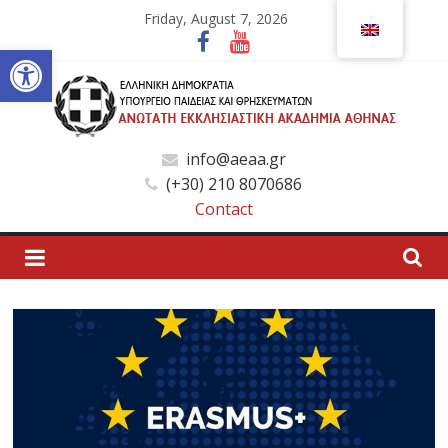
Skip
Friday, August 7, 2026
to
Open toolbar
content
Ανώτατη
info@aeaa.gr
(+30) 210 8070686
Εκκλησιαστική
Contact
Ακαδημία
Αθηνών
Ανώτατη
Εκκλησιαστική
Ακαδημία
Αθηνών