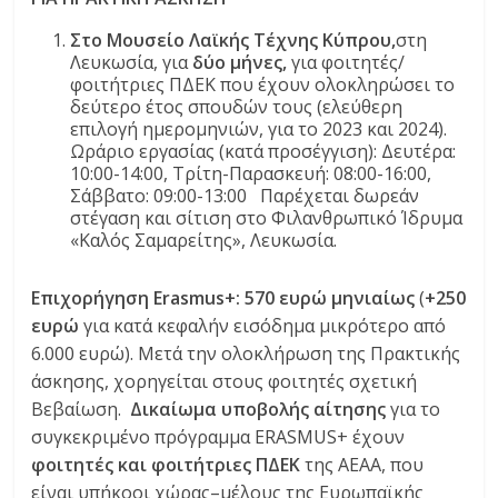
Στο Μουσείο Λαϊκής Τέχνης Κύπρου,
στη
Λευκωσία, για
δύο μήνες,
για φοιτητές/
φοιτήτριες ΠΔΕΚ που έχουν ολοκληρώσει το
δεύτερο έτος σπουδών τους (ελεύθερη
επιλογή ημερομηνιών, για το 2023 και 2024).
Ωράριο εργασίας (κατά προσέγγιση): Δευτέρα:
10:00-14:00, Τρίτη-Παρασκευή: 08:00-16:00,
Σάββατο: 09:00-13:00 Παρέχεται δωρεάν
στέγαση και σίτιση στο Φιλανθρωπικό Ίδρυμα
«Καλός Σαμαρείτης», Λευκωσία.
Επιχορήγηση Erasmus+:
570 ευρώ μηνιαίως
(
+250
ευρώ
για κατά κεφαλήν εισόδημα μικρότερο από
6.000 ευρώ). Μετά την ολοκλήρωση της Πρακτικής
άσκησης, χορηγείται στους φοιτητές σχετική
Βεβαίωση.
Δικαίωμα υποβολής αίτησης
για το
συγκεκριμένο πρόγραμμα ERASMUS+ έχουν
φοιτητές και φοιτήτριες ΠΔΕΚ
της ΑΕΑΑ, που
είναι υπήκοοι χώρας–μέλους της Ευρωπαϊκής