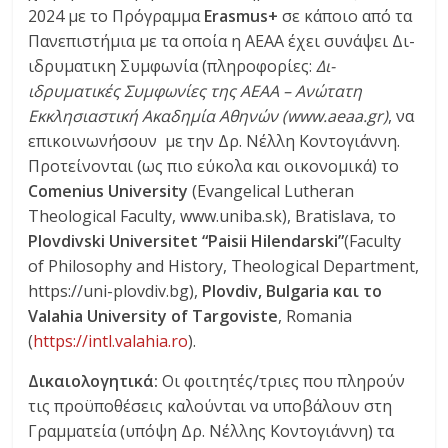
2024 με το Πρόγραμμα
Erasmus+
σε κάποιο από τα
Πανεπιστήμια με τα οποία η ΑΕΑΑ έχει συνάψει Δι-
ιδρυματικη Συμφωνία (πληροφορίες:
Δι-
ιδρυματικές Συμφωνίες της ΑΕΑΑ – Ανώτατη
Εκκλησιαστική Ακαδημία Αθηνών (
www
.
aeaa
.
gr
)
,
να
επικοινωνήσουν με την Δρ. Νέλλη Κοντογιάννη.
Προτείνονται (ως πιο εύκολα και οικονομικά) το
Comenius University
(Evangelical Lutheran
Theological Faculty, www.uniba.sk), Bratislava, το
Plovdivski Universitet “Paisii Hilendarski”
(Faculty
of Philosophy and History, Theological Department,
https://uni-plovdiv.bg),
Plovdiv, Bulgaria
και
το
Valahia University of Targoviste
, Romania
(
https://intl.valahia.ro
).
Δικαιολογητικά:
Οι φοιτητές/τριες που πληρούν
τις προϋποθέσεις καλούνται να υποβάλουν στη
Γραμματεία (υπόψη Δρ. Νέλλης Κοντογιάννη) τα