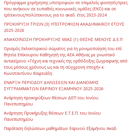
Πρόγραμμα χορήγησης υποτροφιών σε επιμελείς φοιτητές/τριες
που ανήκουν σε ευπαθείς κοινωνικές ομάδες (ΕΚΟ) και σε
τρίτεκνους/πολύτεκνους για το ακαδ. έτος 2023-2024
ΠΡΟΚΗΡΥΞΗ ΤΡΙΩΝ (3) ΥΠΟΤΡΟΦΙΩΝ ΑΚΑΔΗΜΑΪΚΟΥ ΕΤΟΥΣ
2025-2026
ΑΝΑΚΟΙΝΩΣΗ ΠΡΟΚΗΡΥΞΗΣ ΜΙΑΣ (1) ΘΕΣΗΣ ΜΕΛΟΥΣ Δ.Ε.Π
Ορισμός Εκλεκτορικού σώματος για τη μονιμοποίηση του επί
θητεία Επίκουρου Καθηγητή της ΑΕΑ Αθήνας με γνωστικό
αντικείμενο «Τέχνη και τεχνικές της ορθόδοξης ζωγραφικής από
τους μέσους χρόνους ως και τη σύγχρονη εποχή» κ.
Κωνσταντίνου Βαφειάδη
ΕΝΑΡΞΗ ΠΕΡΙΟΔΟΥ ΔΗΛΩΣΕΩΝ ΚΑΙ ΔΙΑΝΟΜΗΣ
ΣΥΓΓΡΑΜΜΑΤΩΝ ΕΑΡΙΝΟΥ ΕΞΑΜΗΝΟΥ 2025-2026
Ανάρτηση προκηρύξεων θέσεων ΔΕΠ του Ιονίου
Πανεπιστημίου
Ανάρτηση Προκήρυξης θέσεων Ε.Τ.Ε.Π. του Ιονίου
Πανεπιστημίου
Παράταση δηλώσεων μαθημάτων Εαρινού Εξαμήνου Ακαδ.