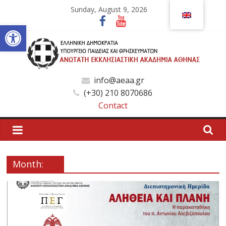
Skip
Sunday, August 9, 2026
to
Open toolbar
content
Ανώτατη
info@aeaa.gr
(+30) 210 8070686
Εκκλησιαστική
Contact
Ακαδημία
Αθηνών
Month:
Ανώτατη
Εκκλησιαστική
Ακαδημία
Αθηνών