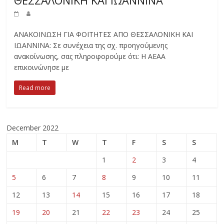
ΘΕΣΣΑΛΟΝΙΚΗ ΚΑΙ ΙΩΑΝΝΙΝΑ
ΑΝΑΚΟΙΝΩΣΗ ΓΙΑ ΦΟΙΤΗΤΕΣ ΑΠΟ ΘΕΣΣΑΛΟΝΙΚΗ ΚΑΙ
ΙΩΑΝΝΙΝΑ: Σε συνέχεια της σχ. προηγούμενης
ανακοίνωσης, σας πληροφορούμε ότι: Η ΑΕΑΑ
επικοινώνησε με
Read more
December 2022
M
T
W
T
F
S
S
1
2
3
4
5
6
7
8
9
10
11
12
13
14
15
16
17
18
19
20
21
22
23
24
25