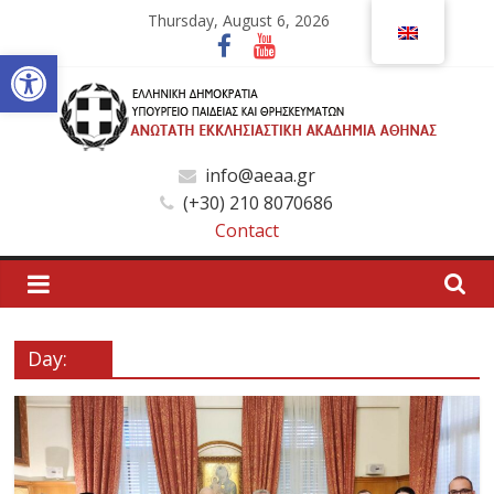
Skip
Thursday, August 6, 2026
to
Open toolbar
content
Ανώτατη
info@aeaa.gr
(+30) 210 8070686
Εκκλησιαστική
Contact
Ακαδημία
Αθηνών
Day:
Ανώτατη
Εκκλησιαστική
Ακαδημία
Αθηνών