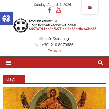
Skip
Sunday, August 9, 2026
to
Open toolbar
content
Ανώτατη
info@aeaa.gr
(+30) 210 8070686
Εκκλησιαστική
Contact
Ακαδημία
Αθηνών
Day:
Ανώτατη
Εκκλησιαστική
Ακαδημία
Αθηνών