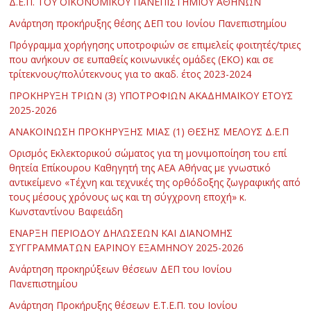
Δ.Ε.Π. ΤΟΥ ΟΙΚΟΝΟΜΙΚΟΥ ΠΑΝΕΠΙΣΤΗΜΙΟΥ ΑΘΗΝΩΝ
Ανάρτηση προκήρυξης θέσης ΔΕΠ του Ιονίου Πανεπιστημίου
Πρόγραμμα χορήγησης υποτροφιών σε επιμελείς φοιτητές/τριες
που ανήκουν σε ευπαθείς κοινωνικές ομάδες (ΕΚΟ) και σε
τρίτεκνους/πολύτεκνους για το ακαδ. έτος 2023-2024
ΠΡΟΚΗΡΥΞΗ ΤΡΙΩΝ (3) ΥΠΟΤΡΟΦΙΩΝ ΑΚΑΔΗΜΑΪΚΟΥ ΕΤΟΥΣ
2025-2026
ΑΝΑΚΟΙΝΩΣΗ ΠΡΟΚΗΡΥΞΗΣ ΜΙΑΣ (1) ΘΕΣΗΣ ΜΕΛΟΥΣ Δ.Ε.Π
Ορισμός Εκλεκτορικού σώματος για τη μονιμοποίηση του επί
θητεία Επίκουρου Καθηγητή της ΑΕΑ Αθήνας με γνωστικό
αντικείμενο «Τέχνη και τεχνικές της ορθόδοξης ζωγραφικής από
τους μέσους χρόνους ως και τη σύγχρονη εποχή» κ.
Κωνσταντίνου Βαφειάδη
ΕΝΑΡΞΗ ΠΕΡΙΟΔΟΥ ΔΗΛΩΣΕΩΝ ΚΑΙ ΔΙΑΝΟΜΗΣ
ΣΥΓΓΡΑΜΜΑΤΩΝ ΕΑΡΙΝΟΥ ΕΞΑΜΗΝΟΥ 2025-2026
Ανάρτηση προκηρύξεων θέσεων ΔΕΠ του Ιονίου
Πανεπιστημίου
Ανάρτηση Προκήρυξης θέσεων Ε.Τ.Ε.Π. του Ιονίου