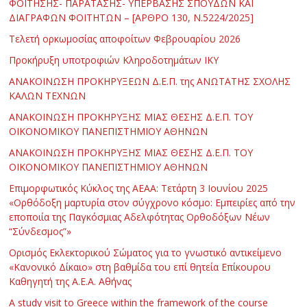
ΦΟΙΤΗΣΗΣ- ΠΑΡΑΤΑΣΗΣ- ΥΠΕΡΒΑΣΗΣ ΣΠΟΥΔΩΝ ΚΑΙ
ΔΙΑΓΡΑΦΩΝ ΦΟΙΤΗΤΩΝ – [ΑΡΘΡΟ 130, Ν.5224/2025]
Τελετή ορκωμοσίας αποφοίτων Φεβρουαρίου 2026
Προκήρυξη υποτροφιών Κληροδοτημάτων ΙΚΥ
ΑΝΑΚΟΙΝΩΣΗ ΠΡΟΚΗΡΥΞΕΩΝ Δ.Ε.Π. της ΑΝΩΤΑΤΗΣ ΣΧΟΛΗΣ
ΚΑΛΩΝ ΤΕΧΝΩΝ
ΑΝΑΚΟΙΝΩΣΗ ΠΡΟΚΗΡΥΞΗΣ ΜΙΑΣ ΘΕΣΗΣ Δ.Ε.Π. ΤΟΥ
ΟΙΚΟΝΟΜΙΚΟΥ ΠΑΝΕΠΙΣΤΗΜΙΟΥ ΑΘΗΝΩΝ
ΑΝΑΚΟΙΝΩΣΗ ΠΡΟΚΗΡΥΞΗΣ ΜΙΑΣ ΘΕΣΗΣ Δ.Ε.Π. ΤΟΥ
ΟΙΚΟΝΟΜΙΚΟΥ ΠΑΝΕΠΙΣΤΗΜΙΟΥ ΑΘΗΝΩΝ
Επιμορφωτικός Κύκλος της ΑΕΑΑ: Τετάρτη 3 Ιουνίου 2025
«Ορθόδοξη μαρτυρία στον σύγχρονο κόσμο: Εμπειρίες από την
εποποιία της Παγκόσμιας Αδελφότητας Ορθοδόξων Νέων
“Σύνδεσμος”»
Ορισμός Εκλεκτορικού Σώματος για το γνωστικό αντικείμενο
«Κανονικό Δίκαιο» στη βαθμίδα του επί θητεία Επίκουρου
Καθηγητή της Α.Ε.Α. Αθήνας
Α study visit to Greece within the framework of the course