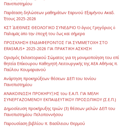
Πανεπιστημίου
Παράταση δηλώσεων μαθημάτων Εαρινού Εξαμήνου Ακαδ.
Έτους 2025-2026
ΚΣΤ΄ ΔΙΕΘΝΕΣ ΘΕΟΛΟΓΙΚΟ ΣΥΝΕΔΡΙΟ Ὁ ἅγιος Γρηγόριος ὁ
Παλαμᾶς ἀπὸ τὴν ἐποχή του ἕως καὶ σήμερα
ΠΡΟΣΚΛΗΣΗ ΕΝΔΙΑΦΕΡΟΝΤΟΣ ΓΙΑ ΣΥΜΜΕΤΟΧΗ ΣΤΟ
ERASMUS+ 2025-2026 ΓΙΑ ΠΡΑΚΤΙΚΗ ΑΣΚΗΣΗ
Ορισμός Εκλεκτορικού Σώματος για τη μονιμοποίηση του επί
θητεία Επίκουρου Καθηγητή Λειτουργικής της ΑΕΑ Αθήνας π.
Παύλου Κουμαριανού
Ανάρτηση προκηρύξεων θέσεων ΔΕΠ του Ιονίου
Πανεπιστημίου
ΑΝΑΚΟΙΝΩΣΗ ΠΡΟΚΗΡΥΞΗΣ του Ε.Α.Π. ΓΙΑ ΜΕΛΗ
ΣΥΝΕΡΓΑΖΟΜΕΝΟΥ ΕΚΠΑΙΔΕΥΤΙΚΟΥ ΠΡΟΣΩΠΙΚΟΥ (Σ.Ε.Π.)
Δημοσίευση προκήρυξης τριών (3) θέσεων μελών ΔΕΠ του
Πανεπιστημίου Πελοποννήσου
Παρουσίαση βιβλίου π. Βασίλειου Θερμού