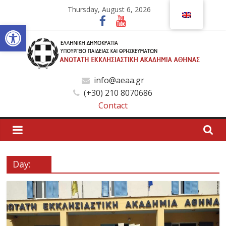
Skip
Thursday, August 6, 2026
to
Open toolbar
content
Ανώτατη
info@aeaa.gr
(+30) 210 8070686
Εκκλησιαστική
Contact
Ακαδημία
Αθηνών
Day:
Ανώτατη
Εκκλησιαστική
Ακαδημία
Αθηνών