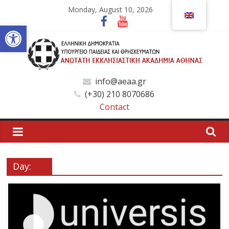
Skip
Monday, August 10, 2026
to
Open toolbar
content
Ανώτατη
info@aeaa.gr
(+30) 210 8070686
Εκκλησιαστική
Contact
Ακαδημία
Αθηνών
Day:
Ανώτατη
Εκκλησιαστική
Ακαδημία
Αθηνών