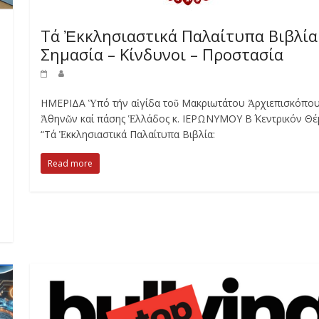
Τά Ἐκκλησιαστικά Παλαίτυπα Βιβλία
Σημασία – Κίνδυνοι – Προστασία
ΗΜΕΡΙΔΑ Ὑπό τήν αἰγίδα τοῦ Μακριωτάτου Ἀρχιεπισκόπο
Ἀθηνῶν καί πάσης Ἑλλάδος κ. ΙΕΡΩΝΥΜΟΥ Β΄ Κεντρικόν Θέ
“Τά Ἐκκλησιαστικά Παλαίτυπα Βιβλία:
Read more