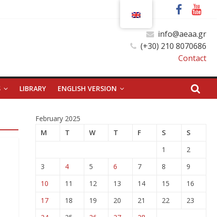
info@aeaa.gr
(+30) 210 8070686
Contact
S
LIBRARY
ENGLISH VERSION
February 2025
M
T
W
T
F
S
S
1
2
3
4
5
6
7
8
9
10
11
12
13
14
15
16
17
18
19
20
21
22
23