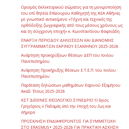
Ορισμός Εκλεκτορικού σώματος για τη μονιμοποίηση
του επί θητεία Επίκουρου Καθηγητή της ΑΕΑ Αθήνας
με γνωστικό αντικείμενο «Τέχνη και τεχνικές της
ορθόδοξης ζωγραφικής από τους μέσους χρόνους ως
και τη σύγχρονη εποχή» κ. Κωνσταντίνου Βαφειάδη
ΕΝΑΡΞΗ ΠΕΡΙΟΔΟΥ ΔΗΛΩΣΕΩΝ ΚΑΙ ΔΙΑΝΟΜΗΣ
ΣΥΓΓΡΑΜΜΑΤΩΝ ΕΑΡΙΝΟΥ ΕΞΑΜΗΝΟΥ 2025-2026
Ανάρτηση προκηρύξεων θέσεων ΔΕΠ του Ιονίου
Πανεπιστημίου
Ανάρτηση Προκήρυξης θέσεων Ε.Τ.Ε.Π. του Ιονίου
Πανεπιστημίου
Παράταση δηλώσεων μαθημάτων Εαρινού Εξαμήνου
Ακαδ. Έτους 2025-2026
ΚΣΤ΄ ΔΙΕΘΝΕΣ ΘΕΟΛΟΓΙΚΟ ΣΥΝΕΔΡΙΟ Ὁ ἅγιος
Γρηγόριος ὁ Παλαμᾶς ἀπὸ τὴν ἐποχή του ἕως καὶ
σήμερα
ΠΡΟΣΚΛΗΣΗ ΕΝΔΙΑΦΕΡΟΝΤΟΣ ΓΙΑ ΣΥΜΜΕΤΟΧΗ
ΣΤΟ ERASMUS+ 2025-2026 ΓΙΑ ΠΡΑΚΤΙΚΗ ΑΣΚΗΣΗ