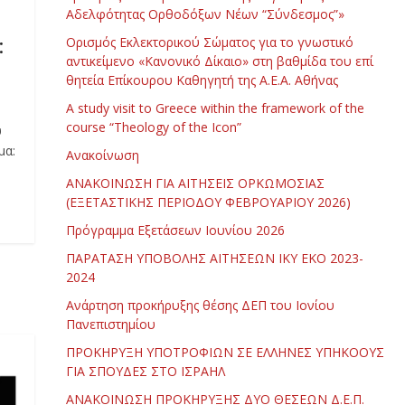
Αδελφότητας Ορθοδόξων Νέων “Σύνδεσμος”»
:
Ορισμός Εκλεκτορικού Σώματος για το γνωστικό
αντικείμενο «Κανονικό Δίκαιο» στη βαθμίδα του επί
θητεία Επίκουρου Καθηγητή της Α.Ε.Α. Αθήνας
Α study visit to Greece within the framework of the
course “Theology of the Icon”
υ
μα:
Ανακοίνωση
ΑΝΑΚΟΙΝΩΣΗ ΓΙΑ ΑΙΤΗΣΕΙΣ ΟΡΚΩΜΟΣΙΑΣ
(ΕΞΕΤΑΣΤΙΚΗΣ ΠΕΡΙΟΔΟΥ ΦΕΒΡΟΥΑΡΙΟΥ 2026)
Πρόγραμμα Εξετάσεων Ιουνίου 2026
ΠΑΡΑΤΑΣΗ ΥΠΟΒΟΛΗΣ ΑΙΤΗΣΕΩΝ ΙΚΥ ΕΚΟ 2023-
2024
Ανάρτηση προκήρυξης θέσης ΔΕΠ του Ιονίου
Πανεπιστημίου
ΠΡΟΚΗΡΥΞΗ ΥΠΟΤΡΟΦΙΩΝ ΣΕ ΕΛΛΗΝΕΣ ΥΠΗΚΟΟΥΣ
ΓΙΑ ΣΠΟΥΔΕΣ ΣΤΟ ΙΣΡΑΗΛ
ΑΝΑΚΟΙΝΩΣΗ ΠΡΟΚΗΡΥΞΗΣ ΔΥΟ ΘΕΣΕΩΝ Δ.Ε.Π.