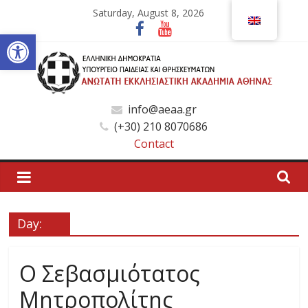
Skip
Saturday, August 8, 2026
to
Open toolbar
content
Ανώτατη
info@aeaa.gr
(+30) 210 8070686
Εκκλησιαστική
Contact
Ακαδημία
Αθηνών
Day:
Ανώτατη
Ο Σεβασμιότατος
Εκκλησιαστική
Ακαδημία
Μητροπολίτης
Αθηνών