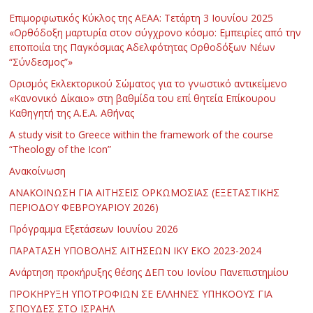
Επιμορφωτικός Κύκλος της ΑΕΑΑ: Τετάρτη 3 Ιουνίου 2025
«Ορθόδοξη μαρτυρία στον σύγχρονο κόσμο: Εμπειρίες από την
εποποιία της Παγκόσμιας Αδελφότητας Ορθοδόξων Νέων
“Σύνδεσμος”»
Ορισμός Εκλεκτορικού Σώματος για το γνωστικό αντικείμενο
«Κανονικό Δίκαιο» στη βαθμίδα του επί θητεία Επίκουρου
Καθηγητή της Α.Ε.Α. Αθήνας
Α study visit to Greece within the framework of the course
“Theology of the Icon”
Ανακοίνωση
ΑΝΑΚΟΙΝΩΣΗ ΓΙΑ ΑΙΤΗΣΕΙΣ ΟΡΚΩΜΟΣΙΑΣ (ΕΞΕΤΑΣΤΙΚΗΣ
ΠΕΡΙΟΔΟΥ ΦΕΒΡΟΥΑΡΙΟΥ 2026)
Πρόγραμμα Εξετάσεων Ιουνίου 2026
ΠΑΡΑΤΑΣΗ ΥΠΟΒΟΛΗΣ ΑΙΤΗΣΕΩΝ ΙΚΥ ΕΚΟ 2023-2024
Ανάρτηση προκήρυξης θέσης ΔΕΠ του Ιονίου Πανεπιστημίου
ΠΡΟΚΗΡΥΞΗ ΥΠΟΤΡΟΦΙΩΝ ΣΕ ΕΛΛΗΝΕΣ ΥΠΗΚΟΟΥΣ ΓΙΑ
ΣΠΟΥΔΕΣ ΣΤΟ ΙΣΡΑΗΛ