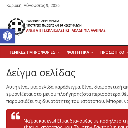
Μετάβαση
Κυριακή, Αύγουστος 9, 2026
σε
περιεχόμενο
Ανώτατη
Ανοίξτε τη γραμμή εργαλείων
Εκκλησιαστική
Ακαδημία
ΓΕΝΙΚΕΣ ΠΛΗΡΟΦΟΡΙΕΣ
ΦΟΙΤΗΤΙΚΑ
ΠΡΟΣΩΠΙΚΟ
Αθηνών
Δείγμα σελίδας
Ανώτατη
Αυτή είναι μια σελίδα παράδειγμα. Είναι διαφορετική απ
Εκκλησιαστική
εμφανίζεται στο μενού πλοήγησης(στα περισσότερα θέμα
Ακαδημία
παρουσιάζει τις δυνατότητες του ιστότοπου. Μπορεί να
Αθηνών
Να΄’μαι και εγω! Είμαι διανομέας με ποδήλατο 
είναι ο ιστότοπος μου. Ζω στην Σαντορίνη και 