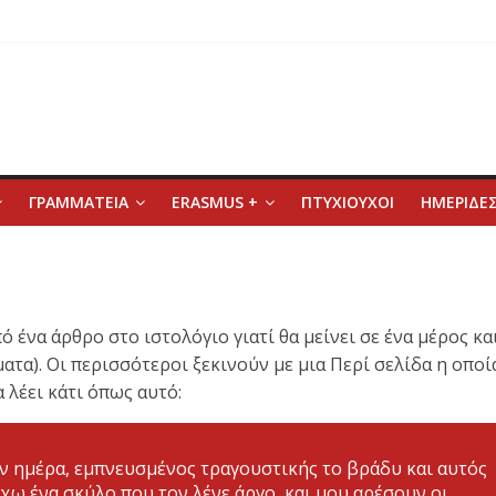
ΓΡΑΜΜΑΤΕΙΑ
ERASMUS +
ΠΤΥΧΙΟΥΧΟΙ
ΗΜΕΡΙΔΕΣ
ό ένα άρθρο στο ιστολόγιο γιατί θα μείνει σε ένα μέρος κα
τα). Οι περισσότεροι ξεκινούν με μια Περί σελίδα η οποί
 λέει κάτι όπως αυτό:
την ημέρα, εμπνευσμένος τραγουστικής το βράδυ και αυτός
έχω ένα σκύλο που τον λένε άργο, και μου αρέσουν οι