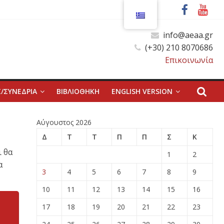
info@aeaa.gr
(+30) 210 8070686
Επικοινωνία
/ΣΥΝΕΔΡΙΑ
ΒΙΒΛΙΟΘΗΚΗ
ENGLISH VERSION
Αύγουστος 2026
Δ
Τ
Τ
Π
Π
Σ
Κ
ι θα
1
2
α
3
4
5
6
7
8
9
10
11
12
13
14
15
16
17
18
19
20
21
22
23