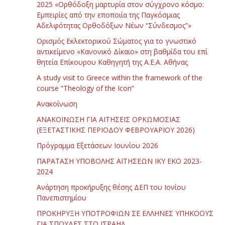
2025 «Ορθόδοξη μαρτυρία στον σύγχρονο κόσμο:
Εμπειρίες από την εποποιία της Παγκόσμιας
Αδελφότητας Ορθοδόξων Νέων “Σύνδεσμος”»
Ορισμός Εκλεκτορικού Σώματος για το γνωστικό
αντικείμενο «Κανονικό Δίκαιο» στη βαθμίδα του επί
θητεία Επίκουρου Καθηγητή της Α.Ε.Α. Αθήνας
Α study visit to Greece within the framework of the
course “Theology of the Icon”
Ανακοίνωση
ΑΝΑΚΟΙΝΩΣΗ ΓΙΑ ΑΙΤΗΣΕΙΣ ΟΡΚΩΜΟΣΙΑΣ
(ΕΞΕΤΑΣΤΙΚΗΣ ΠΕΡΙΟΔΟΥ ΦΕΒΡΟΥΑΡΙΟΥ 2026)
Πρόγραμμα Εξετάσεων Ιουνίου 2026
ΠΑΡΑΤΑΣΗ ΥΠΟΒΟΛΗΣ ΑΙΤΗΣΕΩΝ ΙΚΥ ΕΚΟ 2023-
2024
Ανάρτηση προκήρυξης θέσης ΔΕΠ του Ιονίου
Πανεπιστημίου
ΠΡΟΚΗΡΥΞΗ ΥΠΟΤΡΟΦΙΩΝ ΣΕ ΕΛΛΗΝΕΣ ΥΠΗΚΟΟΥΣ
ΓΙΑ ΣΠΟΥΔΕΣ ΣΤΟ ΙΣΡΑΗΛ