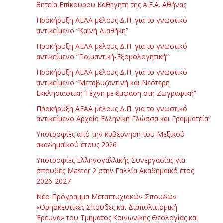
θητεία Επίκουρου Καθηγητή της Α.Ε.Α. Αθήνας
Προκήρυξη ΑΕΑΑ μέλους Δ.Π. για το γνωστικό
αντικείμενο “Καινή Διαθήκη”
Προκήρυξη ΑΕΑΑ μέλους Δ.Π. για το γνωστικό
αντικείμενο “Ποιμαντική-Εξομολογητική”
Προκήρυξη ΑΕΑΑ μέλους Δ.Π. για το γνωστικό
αντικείμενο “Μεταβυζαντινή και Νεότερη
Εκκλησιαστική Τέχνη με έμφαση στη Ζωγραφική”
Προκήρυξη ΑΕΑΑ μέλους Δ.Π. για το γνωστικό
αντικείμενο Αρχαία Ελληνική Γλώσσα και Γραμματεία”
Υποτροφίες από την κυβέρνηση του Μεξικού
ακαδημαϊκού έτους 2026
Υποτροφίες Ελληνογαλλικής Συνεργασίας για
σπουδές Master 2 στην Γαλλία Ακαδημαϊκό έτος
2026-2027
Νέο Πρόγραμμα Μεταπτυχιακών Σπουδών
«Θρησκευτικές Σπουδές και Διαπολιτισμική
Έρευνα» του Τμήματος Κοινωνικής Θεολογίας και