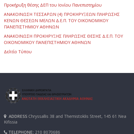
Προκήρυξη θέσης ΔΕΠ του Ιονίου Πανεπιστημίου
ΑΝΑΚΟΙΝΩΣΗ ΤΕΣΣΑΡΩΝ (4) ΠΡΟΚΗΡΥΞΕΩΝ ΠΛΗΡΩΣΗΣ
ΚΕΝΩΝ ΘΕΣΕΩΝ ΜΕΛΩΝ Δ.Ε.Π. ΤΟΥ ΟΙΚΟΝΟΜΙΚΟΥ
ΠΑΝΕΠΙΣΤΗΜΙΟΥ ΑΘΗΝΩΝ
ΑΝΑΚΟΙΝΩΣΗ ΠΡΟΚΗΡΥΞΗΣ ΠΛΗΡΩΣΗΣ ΘΕΣΗΣ Δ.Ε.Π. ΤΟΥ
ΟΙΚΟΝΟΜΙΚΟΥ ΠΑΝΕΠΙΣΤΗΜΙΟΥ ΑΘΗΝΩΝ
Δελτίο Τύπου
ADDRESS
Chryssallis 38 and Themistoklis Street, 145 61 Nea
Kifissia
TELEPHONE:
210 8070686