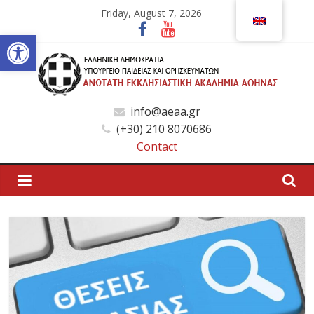
Skip
Friday, August 7, 2026
to
Open toolbar
content
Ανώτατη
info@aeaa.gr
(+30) 210 8070686
Εκκλησιαστική
Contact
Ακαδημία
Αθηνών
Ανώτατη
Εκκλησιαστική
Ακαδημία
Αθηνών