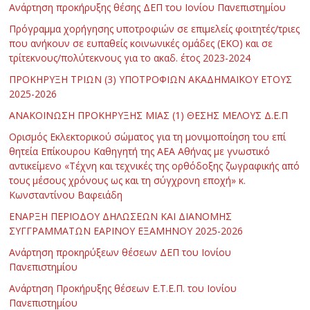
Ανάρτηση προκήρυξης θέσης ΔΕΠ του Ιονίου Πανεπιστημίου
Πρόγραμμα χορήγησης υποτροφιών σε επιμελείς φοιτητές/τριες
που ανήκουν σε ευπαθείς κοινωνικές ομάδες (ΕΚΟ) και σε
τρίτεκνους/πολύτεκνους για το ακαδ. έτος 2023-2024
ΠΡΟΚΗΡΥΞΗ ΤΡΙΩΝ (3) ΥΠΟΤΡΟΦΙΩΝ ΑΚΑΔΗΜΑΪΚΟΥ ΕΤΟΥΣ
2025-2026
ΑΝΑΚΟΙΝΩΣΗ ΠΡΟΚΗΡΥΞΗΣ ΜΙΑΣ (1) ΘΕΣΗΣ ΜΕΛΟΥΣ Δ.Ε.Π
Ορισμός Εκλεκτορικού σώματος για τη μονιμοποίηση του επί
θητεία Επίκουρου Καθηγητή της ΑΕΑ Αθήνας με γνωστικό
αντικείμενο «Τέχνη και τεχνικές της ορθόδοξης ζωγραφικής από
τους μέσους χρόνους ως και τη σύγχρονη εποχή» κ.
Κωνσταντίνου Βαφειάδη
ΕΝΑΡΞΗ ΠΕΡΙΟΔΟΥ ΔΗΛΩΣΕΩΝ ΚΑΙ ΔΙΑΝΟΜΗΣ
ΣΥΓΓΡΑΜΜΑΤΩΝ ΕΑΡΙΝΟΥ ΕΞΑΜΗΝΟΥ 2025-2026
Ανάρτηση προκηρύξεων θέσεων ΔΕΠ του Ιονίου
Πανεπιστημίου
Ανάρτηση Προκήρυξης θέσεων Ε.Τ.Ε.Π. του Ιονίου
Πανεπιστημίου