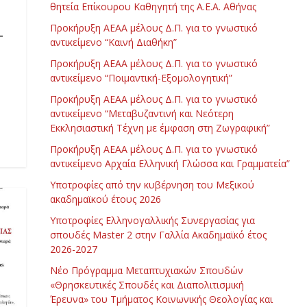
θητεία Επίκουρου Καθηγητή της Α.Ε.Α. Αθήνας
Προκήρυξη ΑΕΑΑ μέλους Δ.Π. για το γνωστικό
+
αντικείμενο “Καινή Διαθήκη”
Προκήρυξη ΑΕΑΑ μέλους Δ.Π. για το γνωστικό
αντικείμενο “Ποιμαντική-Εξομολογητική”
Προκήρυξη ΑΕΑΑ μέλους Δ.Π. για το γνωστικό
αντικείμενο “Μεταβυζαντινή και Νεότερη
Εκκλησιαστική Τέχνη με έμφαση στη Ζωγραφική”
Προκήρυξη ΑΕΑΑ μέλους Δ.Π. για το γνωστικό
αντικείμενο Αρχαία Ελληνική Γλώσσα και Γραμματεία”
Υποτροφίες από την κυβέρνηση του Μεξικού
ακαδημαϊκού έτους 2026
Υποτροφίες Ελληνογαλλικής Συνεργασίας για
σπουδές Master 2 στην Γαλλία Ακαδημαϊκό έτος
2026-2027
Νέο Πρόγραμμα Μεταπτυχιακών Σπουδών
«Θρησκευτικές Σπουδές και Διαπολιτισμική
Έρευνα» του Τμήματος Κοινωνικής Θεολογίας και