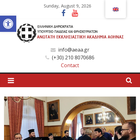
Skip
Sunday, August 9, 2026
to
Open toolbar
content
Ανώτατη
info@aeaa.gr
(+30) 210 8070686
Εκκλησιαστική
Contact
Ακαδημία
Αθηνών
Ανώτατη
Εκκλησιαστική
Ακαδημία
Αθηνών