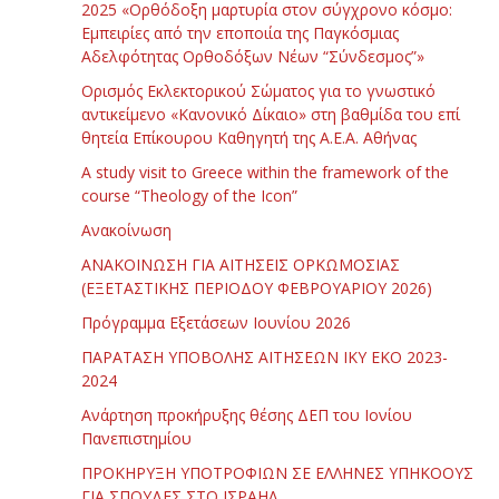
2025 «Ορθόδοξη μαρτυρία στον σύγχρονο κόσμο:
Εμπειρίες από την εποποιία της Παγκόσμιας
Αδελφότητας Ορθοδόξων Νέων “Σύνδεσμος”»
Ορισμός Εκλεκτορικού Σώματος για το γνωστικό
αντικείμενο «Κανονικό Δίκαιο» στη βαθμίδα του επί
θητεία Επίκουρου Καθηγητή της Α.Ε.Α. Αθήνας
Α study visit to Greece within the framework of the
course “Theology of the Icon”
Ανακοίνωση
ΑΝΑΚΟΙΝΩΣΗ ΓΙΑ ΑΙΤΗΣΕΙΣ ΟΡΚΩΜΟΣΙΑΣ
(ΕΞΕΤΑΣΤΙΚΗΣ ΠΕΡΙΟΔΟΥ ΦΕΒΡΟΥΑΡΙΟΥ 2026)
Πρόγραμμα Εξετάσεων Ιουνίου 2026
ΠΑΡΑΤΑΣΗ ΥΠΟΒΟΛΗΣ ΑΙΤΗΣΕΩΝ ΙΚΥ ΕΚΟ 2023-
2024
Ανάρτηση προκήρυξης θέσης ΔΕΠ του Ιονίου
Πανεπιστημίου
ΠΡΟΚΗΡΥΞΗ ΥΠΟΤΡΟΦΙΩΝ ΣΕ ΕΛΛΗΝΕΣ ΥΠΗΚΟΟΥΣ
ΓΙΑ ΣΠΟΥΔΕΣ ΣΤΟ ΙΣΡΑΗΛ