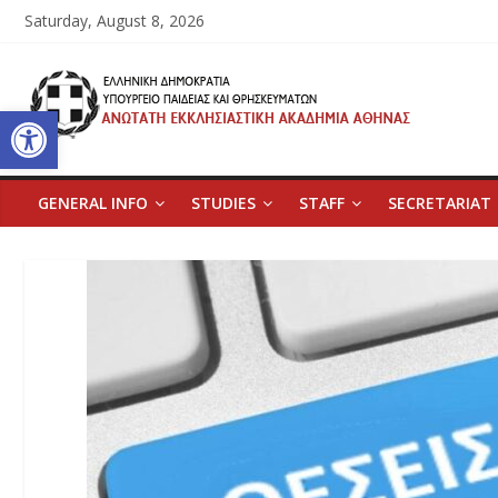
Skip
Saturday, August 8, 2026
to
content
Ανώτατη
Open toolbar
Εκκλησιαστική
Ακαδημία
GENERAL INFO
STUDIES
STAFF
SECRETARIAT
Αθηνών
Ανώτατη
Εκκλησιαστική
Ακαδημία
Αθηνών