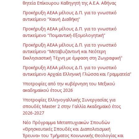
θητεία Επίκουρου Καθηγητή της Α.Ε.Α. Αθήνας
Προκήρυξη ΑΕΑΑ μέλους Δ.Π. για το γνωστικό
αντικείμενο “Καινή Διαθήκη”
Προκήρυξη ΑΕΑΑ μέλους Δ.Π. για το γνωστικό
αντικείμενο “Ποιμαντική-Εξομολογητική”
Προκήρυξη ΑΕΑΑ μέλους Δ.Π. για το γνωστικό
αντικείμενο “Μεταβυζαντινή και Νεότερη
Εκκλησιαστική Τέχνη με έμφαση στη Ζωγραφική”
Προκήρυξη ΑΕΑΑ μέλους Δ.Π. για το γνωστικό
αντικείμενο Αρχαία Ελληνική Γλώσσα και Γραμματεία”
Υποτροφίες από την κυβέρνηση του Μεξικού
ακαδημαϊκού έτους 2026
Υποτροφίες Ελληνογαλλικής Συνεργασίας για
σπουδές Master 2 στην Γαλλία Ακαδημαϊκό έτος
2026-2027
Νέο Πρόγραμμα Μεταπτυχιακών Σπουδών
«Θρησκευτικές Σπουδές και Διαπολιτισμική
Έρευνα» του Τμήματος Κοινωνικής Θεολογίας και