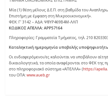
ΤΜΗΜΑ ΟΙΚΟΝΟΜΙΚΗΣ ΕΠΙΣΤΗΜΗΣ
Μία (1) θέση μέλους Δ.Ε.Π. στη βαθμίδα του Αναπληρ
Επιστήμη με έμφαση στη Μικροοικονομική».
ΦΕΚ: Γ’ 3142 – ΑΔΑ: Ψ8ΥΡ469Β4Μ-ΛΛΠ
ΚΩΔΙΚΟΣ ΑΠΕΛΛΑ: ΑΡΡ57164
Πληροφορίες: Γραμματεία Τμήματος, τηλ. 210 8203303
Καταληκτική ημερομηνία υποβολής υποψηφιοτήτων
Οι ενδιαφερόμενοι/ες καλούνται να υποβάλουν αίτησ
δικαιολογητικά, τα οποία αναφέρονται στο ΦΕΚ της 
στο πληροφοριακό σύστημα «ΑΠΕΛΛΑ» (
https://apell
του ΟΠΑ:
www.aueb.gr