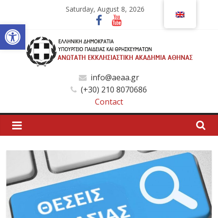
Skip
Saturday, August 8, 2026
to
Open toolbar
content
Ανώτατη
info@aeaa.gr
(+30) 210 8070686
Εκκλησιαστική
Contact
Ακαδημία
Αθηνών
Ανώτατη
Εκκλησιαστική
Ακαδημία
Αθηνών