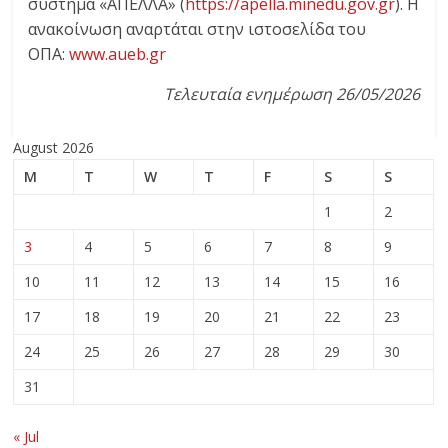
σύστημα «ΑΠΕΛΛΑ» (
https://apella.minedu.gov.gr
)
. Η
ανακοίνωση αναρτάται στην ιστοσελίδα του
ΟΠΑ:
www.aueb.gr
Τελευταία ενημέρωση 26/05/2026
August 2026
M
T
W
T
F
S
S
1
2
3
4
5
6
7
8
9
10
11
12
13
14
15
16
17
18
19
20
21
22
23
24
25
26
27
28
29
30
31
« Jul