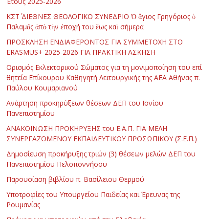
Έτους 2025-2026
ΚΣΤ΄ ΔΙΕΘΝΕΣ ΘΕΟΛΟΓΙΚΟ ΣΥΝΕΔΡΙΟ Ὁ ἅγιος Γρηγόριος ὁ
Παλαμᾶς ἀπὸ τὴν ἐποχή του ἕως καὶ σήμερα
ΠΡΟΣΚΛΗΣΗ ΕΝΔΙΑΦΕΡΟΝΤΟΣ ΓΙΑ ΣΥΜΜΕΤΟΧΗ ΣΤΟ
ERASMUS+ 2025-2026 ΓΙΑ ΠΡΑΚΤΙΚΗ ΑΣΚΗΣΗ
Ορισμός Εκλεκτορικού Σώματος για τη μονιμοποίηση του επί
θητεία Επίκουρου Καθηγητή Λειτουργικής της ΑΕΑ Αθήνας π.
Παύλου Κουμαριανού
Ανάρτηση προκηρύξεων θέσεων ΔΕΠ του Ιονίου
Πανεπιστημίου
ΑΝΑΚΟΙΝΩΣΗ ΠΡΟΚΗΡΥΞΗΣ του Ε.Α.Π. ΓΙΑ ΜΕΛΗ
ΣΥΝΕΡΓΑΖΟΜΕΝΟΥ ΕΚΠΑΙΔΕΥΤΙΚΟΥ ΠΡΟΣΩΠΙΚΟΥ (Σ.Ε.Π.)
Δημοσίευση προκήρυξης τριών (3) θέσεων μελών ΔΕΠ του
Πανεπιστημίου Πελοποννήσου
Παρουσίαση βιβλίου π. Βασίλειου Θερμού
Υποτροφίες του Υπουργείου Παιδείας και Έρευνας της
Ρουμανίας