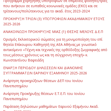
Πρόγραμμα χορήγησης υποτροφιών σε επιμελείς φοιτητές/τριες
που ανήκουν σε ευπαθείς κοινωνικές ομάδες (ΕΚΟ) και σε
τρίτεκνους/πολύτεκνους για το ακαδ. έτος 2023-2024
ΠΡΟΚΗΡΥΞΗ ΤΡΙΩΝ (3) ΥΠΟΤΡΟΦΙΩΝ ΑΚΑΔΗΜΑΪΚΟΥ ΕΤΟΥΣ
2025-2026
ΑΝΑΚΟΙΝΩΣΗ ΠΡΟΚΗΡΥΞΗΣ ΜΙΑΣ (1) ΘΕΣΗΣ ΜΕΛΟΥΣ Δ.Ε.Π
Ορισμός Εκλεκτορικού σώματος για τη μονιμοποίηση του επί
θητεία Επίκουρου Καθηγητή της ΑΕΑ Αθήνας με γνωστικό
αντικείμενο «Τέχνη και τεχνικές της ορθόδοξης ζωγραφικής από
τους μέσους χρόνους ως και τη σύγχρονη εποχή» κ.
Κωνσταντίνου Βαφειάδη
ΕΝΑΡΞΗ ΠΕΡΙΟΔΟΥ ΔΗΛΩΣΕΩΝ ΚΑΙ ΔΙΑΝΟΜΗΣ
ΣΥΓΓΡΑΜΜΑΤΩΝ ΕΑΡΙΝΟΥ ΕΞΑΜΗΝΟΥ 2025-2026
Ανάρτηση προκηρύξεων θέσεων ΔΕΠ του Ιονίου
Πανεπιστημίου
Ανάρτηση Προκήρυξης θέσεων Ε.Τ.Ε.Π. του Ιονίου
Πανεπιστημίου
Παράταση δηλώσεων μαθημάτων Εαρινού Εξαμήνου Ακαδ.