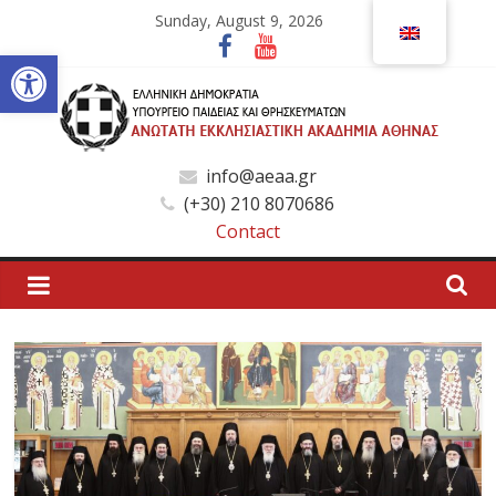
Skip
Sunday, August 9, 2026
to
Open toolbar
content
Ανώτατη
info@aeaa.gr
(+30) 210 8070686
Εκκλησιαστική
Contact
Ακαδημία
Αθηνών
Ανώτατη
Εκκλησιαστική
Ακαδημία
Αθηνών