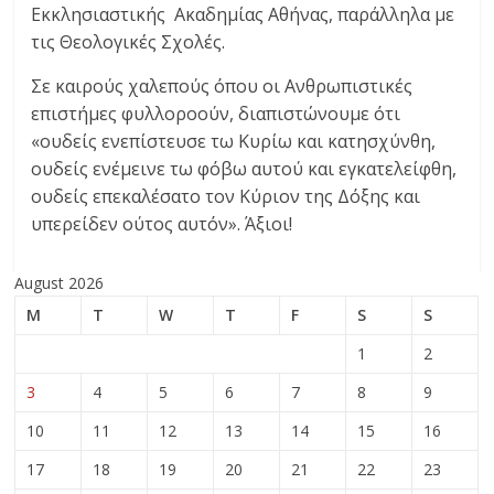
Εκκλησιαστικής Ακαδημίας Αθήνας, παράλληλα με
τις Θεολογικές Σχολές.
Σε καιρούς χαλεπούς όπου οι Ανθρωπιστικές
επιστήμες φυλλοροούν, διαπιστώνουμε ότι
«ουδείς ενεπίστευσε τω Κυρίω και κατησχύνθη,
ουδείς ενέμεινε τω φόβω αυτού και εγκατελείφθη,
ουδείς επεκαλέσατο τον Κύριον της Δόξης και
υπερείδεν ούτος αυτόν». Άξιοι!
August 2026
M
T
W
T
F
S
S
1
2
3
4
5
6
7
8
9
10
11
12
13
14
15
16
17
18
19
20
21
22
23