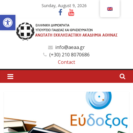
Skip
Sunday, August 9, 2026
to
Open toolbar
content
Ανώτατη
info@aeaa.gr
(+30) 210 8070686
Εκκλησιαστική
Contact
Ακαδημία
Αθηνών
Ανώτατη
Εκκλησιαστική
Ακαδημία
Αθηνών