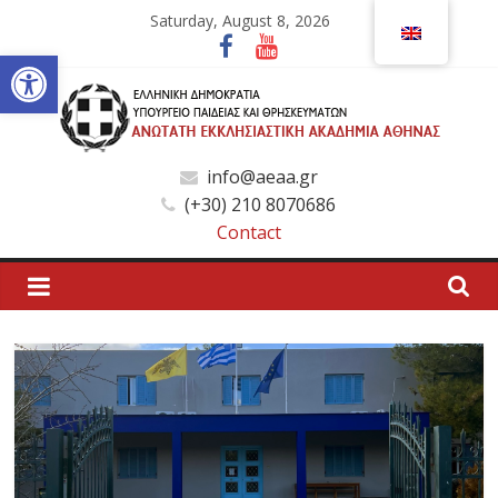
Skip
Saturday, August 8, 2026
to
Open toolbar
content
Ανώτατη
info@aeaa.gr
(+30) 210 8070686
Εκκλησιαστική
Contact
Ακαδημία
Αθηνών
Ανώτατη
Εκκλησιαστική
Ακαδημία
Αθηνών