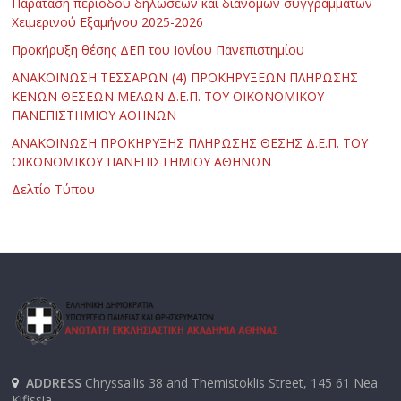
Παράταση περιόδου δηλώσεων και διανομών συγγραμμάτων
Χειμερινού Εξαμήνου 2025-2026
Προκήρυξη θέσης ΔΕΠ του Ιονίου Πανεπιστημίου
ΑΝΑΚΟΙΝΩΣΗ ΤΕΣΣΑΡΩΝ (4) ΠΡΟΚΗΡΥΞΕΩΝ ΠΛΗΡΩΣΗΣ
ΚΕΝΩΝ ΘΕΣΕΩΝ ΜΕΛΩΝ Δ.Ε.Π. ΤΟΥ ΟΙΚΟΝΟΜΙΚΟΥ
ΠΑΝΕΠΙΣΤΗΜΙΟΥ ΑΘΗΝΩΝ
ΑΝΑΚΟΙΝΩΣΗ ΠΡΟΚΗΡΥΞΗΣ ΠΛΗΡΩΣΗΣ ΘΕΣΗΣ Δ.Ε.Π. ΤΟΥ
ΟΙΚΟΝΟΜΙΚΟΥ ΠΑΝΕΠΙΣΤΗΜΙΟΥ ΑΘΗΝΩΝ
Δελτίο Τύπου
ADDRESS
Chryssallis 38 and Themistoklis Street, 145 61 Nea
Kifissia