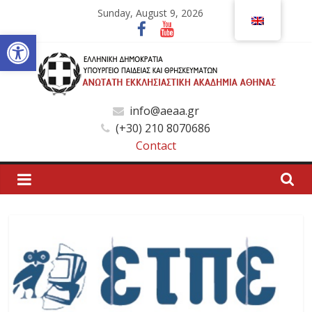
Skip
Sunday, August 9, 2026
to
Open toolbar
content
Ανώτατη
info@aeaa.gr
(+30) 210 8070686
Εκκλησιαστική
Contact
Ακαδημία
Αθηνών
Ανώτατη
Εκκλησιαστική
Ακαδημία
Αθηνών