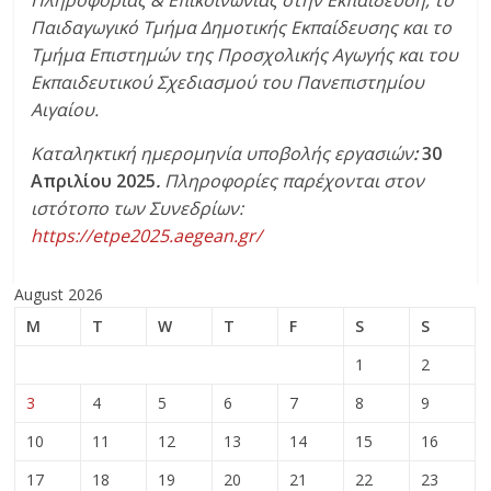
Πληροφορίας & Επικοινωνίας στην Εκπαίδευση, το
Παιδαγωγικό Τμήμα Δημοτικής Εκπαίδευσης και το
Τμήμα Επιστημών της Προσχολικής Αγωγής και του
Εκπαιδευτικού Σχεδιασμού του Πανεπιστημίου
Αιγαίου.
Καταληκτική ημερομηνία υποβολής εργασιών
:
30
Απριλίου 2025
.
Πληροφορίες παρέχονται στον
ιστότοπο των Συνεδρίων:
https://etpe2025.aegean.gr/
August 2026
M
T
W
T
F
S
S
1
2
3
4
5
6
7
8
9
10
11
12
13
14
15
16
17
18
19
20
21
22
23