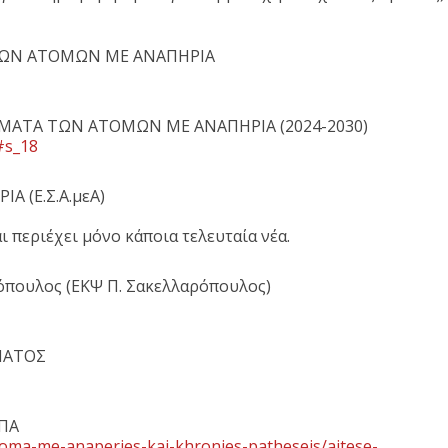
 ΤΩΝ ΑΤΟΜΩΝ ΜΕ ΑΝΑΠΗΡΙΑ
ΩΜΑΤΑ ΤΩΝ ΑΤΟΜΩΝ ΜΕ ΑΝΑΠΗΡΙΑ (2024-2030)
#s_18
 (Ε.Σ.Α.μεΑ)
ι περιέχει μόνο κάποια τελευταία νέα.
πουλος (ΕΚΨ Π. Σακελλαρόπουλος)
ΜΑΤΟΣ
ΠΑ
atoma-me-anaperies-kai-khronies-patheseis/aitese-