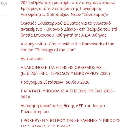
2025 «Ορθόδοξη μαρτυρία στον σύγχρονο κόσμο:
025
Εμπειρίες από την εποποιία της Παγκόσμιας
Αδελφότητας Ορθοδόξων Νέων “Σύνδεσμος”»
Ορισμός Εκλεκτορικού Σώματος για το γνωστικό
αντικείμενο «Κανονικό Δίκαιο» στη βαθμίδα του επί
θητεία Επίκουρου Καθηγητή της Α.Ε.Α. Αθήνας
Α study visit to Greece within the framework of the
course “Theology of the Icon”
Ανακοίνωση
ΑΝΑΚΟΙΝΩΣΗ ΓΙΑ ΑΙΤΗΣΕΙΣ ΟΡΚΩΜΟΣΙΑΣ
(ΕΞΕΤΑΣΤΙΚΗΣ ΠΕΡΙΟΔΟΥ ΦΕΒΡΟΥΑΡΙΟΥ 2026)
Πρόγραμμα Εξετάσεων Ιουνίου 2026
ΠΑΡΑΤΑΣΗ ΥΠΟΒΟΛΗΣ ΑΙΤΗΣΕΩΝ ΙΚΥ ΕΚΟ 2023-
2024
Ανάρτηση προκήρυξης θέσης ΔΕΠ του Ιονίου
Πανεπιστημίου
ΠΡΟΚΗΡΥΞΗ ΥΠΟΤΡΟΦΙΩΝ ΣΕ ΕΛΛΗΝΕΣ ΥΠΗΚΟΟΥΣ
ΓΙΑ ΣΠΟΥΔΕΣ ΣΤΟ ΙΣΡΑΗΛ