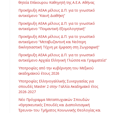
θητεία Επίκουρου Καθηγητή της Α.Ε.Α. Αθήνας
Προκήρυξη ΑΕΑΑ μέλους Δ.Π. για το γνωστικό
αντικείμενο “Καινή Διαθήκη”
Προκήρυξη ΑΕΑΑ μέλους Δ.Π. για το γνωστικό
αντικείμενο “Ποιμαντική-Εξομολογητική”
Προκήρυξη ΑΕΑΑ μέλους Δ.Π. για το γνωστικό
αντικείμενο “Μεταβυζαντινή και Νεότερη
Εκκλησιαστική Τέχνη με έμφαση στη Ζωγραφική”
Προκήρυξη ΑΕΑΑ μέλους Δ.Π. για το γνωστικό
αντικείμενο Αρχαία Ελληνική Γλώσσα και Γραμματεία”
Υποτροφίες από την κυβέρνηση του Μεξικού
ακαδημαϊκού έτους 2026
Υποτροφίες Ελληνογαλλικής Συνεργασίας για
σπουδές Master 2 στην Γαλλία Ακαδημαϊκό έτος
2026-2027
Νέο Πρόγραμμα Μεταπτυχιακών Σπουδών
«Θρησκευτικές Σπουδές και Διαπολιτισμική
Έρευνα» του Τμήματος Κοινωνικής Θεολογίας και