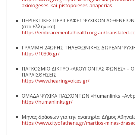
axiologeses-kai-pistopoieses-anaperias
ΠΕΡΙΕΚΤΙΚΕΣ ΠΕΡΙΓΡΑΦΕΣ ΨΥΧΙΚΩΝ ΑΣΘΕΝΕΙΩΝ απ
(στα Ελληνικα)
https://embracementalhealth.org.au/translated-c
ΓΡΑΜΜΗ 24ΩΡΗΣ ΤΗΛΕΦΩΝΙΚΗΣ ΔΩΡΕΑΝ ΨΥΧΙ
https://10306.gr/
ΠΑΓΚΟΣΜΙΟ ΔΙΚΤΥΟ «ΑΚΟΥΓΟΝΤΑΣ ΦΩΝΕΣ» – Ο
ΠΑΡΑΙΣΘΗΣΕΙΣ
https://www.hearingvoices.gr/
ΟΜΑΔΑ ΨΥΧΙΚΑ ΠΑΣΧΟΝΤΩΝ «Humanlinks –Ανθρώ
https://humanlinks.gr/
Μήνας δράσεων για την αναπηρία: Δήμος Αθηναί
https://www.cityofathens.gr/martios-minas-draseon