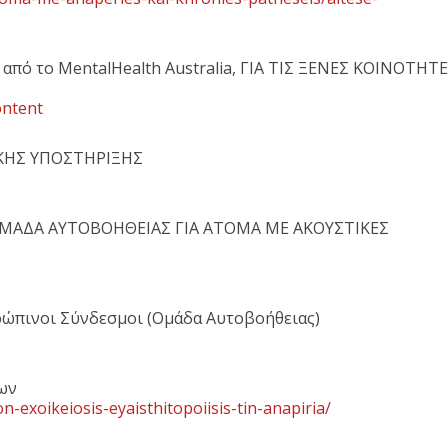
ό το MentalHealth Australia, ΓΙΑ ΤΙΣ ΞΕΝΕΣ ΚΟΙΝΟΤΗΤ
ontent
ΚΗΣ ΥΠΟΣΤΗΡΙΞΗΣ
ΜΑΔΑ ΑΥΤΟΒΟΗΘΕΙΑΣ ΓΙΑ ΑΤΟΜΑ ΜΕ ΑΚΟΥΣΤΙΚΕΣ
πινοι Σύνδεσμοι (Ομάδα Αυτοβοήθειας)
ων
-exoikeiosis-eyaisthitopoiisis-tin-anapiria/