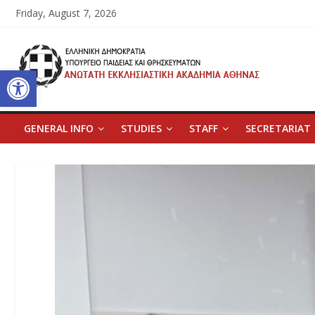
Skip
Friday, August 7, 2026
to
content
Ανώτατη
Open toolbar
Εκκλησιαστική
Ακαδημία
GENERAL INFO
STUDIES
STAFF
SECRETARIAT
Αθηνών
Ανώτατη
Εκκλησιαστική
Ακαδημία
Αθηνών