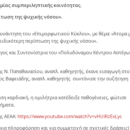
μίας συμπεριληπτικής κοινότητας.
πτωση της ψυχικής νόσου».
υνάντηση του «Επιμορφωτικού Κύκλου», με θέμα: «Άτομα 
 ειδικότερη περίπτωση της ψυχικής νόσου»..
όγος και Συντονίστρια του «Πολυδύναμου Κέντρου Αστέγω
 Ν. Παπαθανασίου, αναπλ. καθηγητής, έκανε εισαγωγή στο
νος Βαφειάδης, αναπλ. καθηγητής συντόνισε την συζήτηση
ση καρδιακή, η ομιλήτρια κατέδειξε παθογένειες, φώτισε
ήματα..
ης ΑΕΑΑ:
https://www.youtube.com/watch?v=vHUiRzExLyc
(για πληροφόρηση και για συμμετοχή σε σχετικές δράσεις)