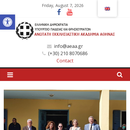
Skip
Friday, August 7, 2026
to
Open toolbar
content
Ανώτατη
info@aeaa.gr
(+30) 210 8070686
Εκκλησιαστική
Contact
Ακαδημία
Αθηνών
Ανώτατη
Εκκλησιαστική
Ακαδημία
Αθηνών