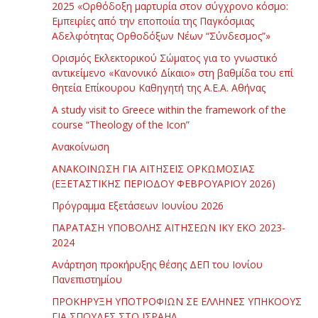
2025 «Ορθόδοξη μαρτυρία στον σύγχρονο κόσμο:
Εμπειρίες από την εποποιία της Παγκόσμιας
Αδελφότητας Ορθοδόξων Νέων “Σύνδεσμος”»
Ορισμός Εκλεκτορικού Σώματος για το γνωστικό
αντικείμενο «Κανονικό Δίκαιο» στη βαθμίδα του επί
θητεία Επίκουρου Καθηγητή της Α.Ε.Α. Αθήνας
Α study visit to Greece within the framework of the
course “Theology of the Icon”
Ανακοίνωση
ΑΝΑΚΟΙΝΩΣΗ ΓΙΑ ΑΙΤΗΣΕΙΣ ΟΡΚΩΜΟΣΙΑΣ
(ΕΞΕΤΑΣΤΙΚΗΣ ΠΕΡΙΟΔΟΥ ΦΕΒΡΟΥΑΡΙΟΥ 2026)
Πρόγραμμα Εξετάσεων Ιουνίου 2026
ΠΑΡΑΤΑΣΗ ΥΠΟΒΟΛΗΣ ΑΙΤΗΣΕΩΝ ΙΚΥ ΕΚΟ 2023-
2024
Ανάρτηση προκήρυξης θέσης ΔΕΠ του Ιονίου
Πανεπιστημίου
ΠΡΟΚΗΡΥΞΗ ΥΠΟΤΡΟΦΙΩΝ ΣΕ ΕΛΛΗΝΕΣ ΥΠΗΚΟΟΥΣ
ΓΙΑ ΣΠΟΥΔΕΣ ΣΤΟ ΙΣΡΑΗΛ