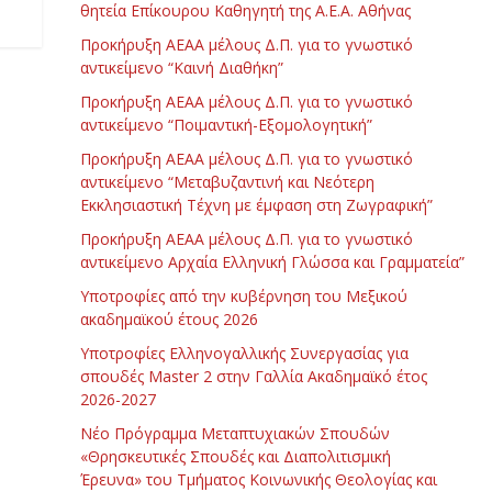
θητεία Επίκουρου Καθηγητή της Α.Ε.Α. Αθήνας
Προκήρυξη ΑΕΑΑ μέλους Δ.Π. για το γνωστικό
αντικείμενο “Καινή Διαθήκη”
Προκήρυξη ΑΕΑΑ μέλους Δ.Π. για το γνωστικό
αντικείμενο “Ποιμαντική-Εξομολογητική”
Προκήρυξη ΑΕΑΑ μέλους Δ.Π. για το γνωστικό
αντικείμενο “Μεταβυζαντινή και Νεότερη
Εκκλησιαστική Τέχνη με έμφαση στη Ζωγραφική”
Προκήρυξη ΑΕΑΑ μέλους Δ.Π. για το γνωστικό
αντικείμενο Αρχαία Ελληνική Γλώσσα και Γραμματεία”
Υποτροφίες από την κυβέρνηση του Μεξικού
ακαδημαϊκού έτους 2026
Υποτροφίες Ελληνογαλλικής Συνεργασίας για
σπουδές Master 2 στην Γαλλία Ακαδημαϊκό έτος
2026-2027
Νέο Πρόγραμμα Μεταπτυχιακών Σπουδών
«Θρησκευτικές Σπουδές και Διαπολιτισμική
Έρευνα» του Τμήματος Κοινωνικής Θεολογίας και