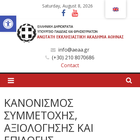
Skip
Saturday, August 8, 2026
to
Open toolbar
content
Ανώτατη
info@aeaa.gr
(+30) 210 8070686
Εκκλησιαστική
Contact
Ακαδημία
Αθηνών
ΚΑΝΟΝΙΣΜΟΣ
ΣΥΜΜΕΤΟΧΗΣ,
Ανώτατη
Εκκλησιαστική
ΑΞΙΟΛΟΓΗΣΗΣ ΚΑΙ
Ακαδημία
Αθηνών