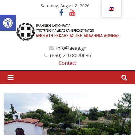
Skip
Saturday, August 8, 2026
to
Open toolbar
content
Ανώτατη
info@aeaa.gr
(+30) 210 8070686
Εκκλησιαστική
Contact
Ακαδημία
Αθηνών
Ανώτατη
Εκκλησιαστική
Ακαδημία
Αθηνών