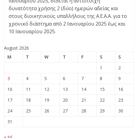
Ιανουαρίου 2025, δίδεται η αντίστοιχη
δυνατότητα χρήσης 2 (δύο) ημερών αδείας και
στους διοικητικούς υπαλλήλους της Α.Ε.Α.Α. για το
χρονικό διάστημα από 2 Ιανουαρίου 2025 έως και
10 Ιανουαρίου 2025.
August 2026
M
T
W
T
F
S
S
1
2
3
4
5
6
7
8
9
10
11
12
13
14
15
16
17
18
19
20
21
22
23
24
25
26
27
28
29
30
31
« Jul