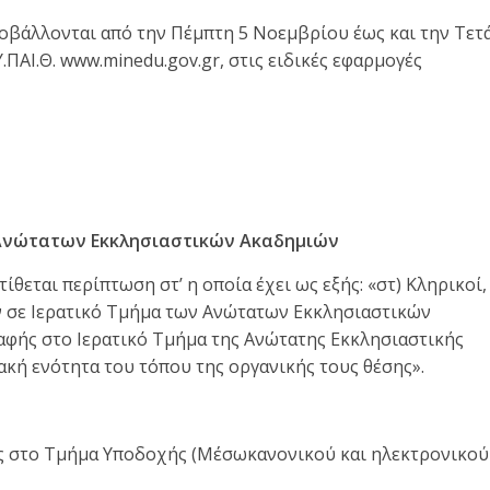
ποβάλλονται από την Πέμπτη 5 Νοεμβρίου έως και την Τετ
.ΠΑΙ.Θ. www.minedu.gov.gr, στις ειδικές εφαρμογές
 Ανώτατων Εκκλησιαστικών Ακαδημιών
τίθεται περίπτωση στ’ η οποία έχει ως εξής: «στ) Κληρικοί,
ν σε Ιερατικό Τμήμα των Ανώτατων Εκκλησιαστικών
αφής στο Ιερατικό Τμήμα της Ανώτατης Εκκλησιαστικής
κή ενότητα του τόπου της οργανικής τους θέσης».
ους στο Τμήμα Υποδοχής (Μέσωκανονικού και ηλεκτρονικού