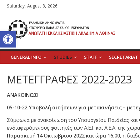
Skip
Saturday, August 8, 2026
to
content
Ανώτατη
Open toolbar
Εκκλησιαστική
Ακαδημία
GENERAL INFO
STUDIES
STAFF
SECRETARIAT
Αθηνών
ΜΕΤΕΓΓΡΑΦΕΣ 2022-2023
Ανώτατη
ΑΝΑΚΟΙΝΩΣΗ
Εκκλησιαστική
Ακαδημία
05-10-22 Υποβολή αιτήσεων για μετακινήσεις – μετε
Αθηνών
Σύμφωνα με ανακοίνωση του Υπουργείου Παιδείας και 
ενδιαφερόμενους φοιτητές των Α.Ε.Ι. και Α.Ε.Α. της χώρ
Παρασκευή 14 Οκτωβρίου 2022 και ώρα 16.00
, η δια