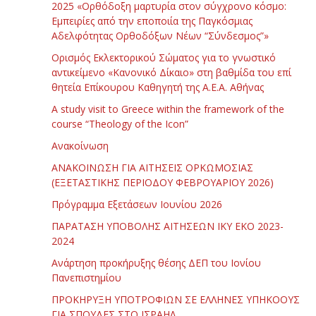
2025 «Ορθόδοξη μαρτυρία στον σύγχρονο κόσμο:
Εμπειρίες από την εποποιία της Παγκόσμιας
Αδελφότητας Ορθοδόξων Νέων “Σύνδεσμος”»
Ορισμός Εκλεκτορικού Σώματος για το γνωστικό
αντικείμενο «Κανονικό Δίκαιο» στη βαθμίδα του επί
θητεία Επίκουρου Καθηγητή της Α.Ε.Α. Αθήνας
Α study visit to Greece within the framework of the
course “Theology of the Icon”
Ανακοίνωση
ΑΝΑΚΟΙΝΩΣΗ ΓΙΑ ΑΙΤΗΣΕΙΣ ΟΡΚΩΜΟΣΙΑΣ
(ΕΞΕΤΑΣΤΙΚΗΣ ΠΕΡΙΟΔΟΥ ΦΕΒΡΟΥΑΡΙΟΥ 2026)
Πρόγραμμα Εξετάσεων Ιουνίου 2026
ΠΑΡΑΤΑΣΗ ΥΠΟΒΟΛΗΣ ΑΙΤΗΣΕΩΝ ΙΚΥ ΕΚΟ 2023-
2024
Ανάρτηση προκήρυξης θέσης ΔΕΠ του Ιονίου
Πανεπιστημίου
ΠΡΟΚΗΡΥΞΗ ΥΠΟΤΡΟΦΙΩΝ ΣΕ ΕΛΛΗΝΕΣ ΥΠΗΚΟΟΥΣ
ΓΙΑ ΣΠΟΥΔΕΣ ΣΤΟ ΙΣΡΑΗΛ