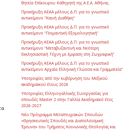
θητεία Επίκουρου Καθηγητή της Α.Ε.Α. Αθήνας
Προκήρυξη ΑΕΑΑ μέλους Δ.Π. για το γνωστικό
αντικείμενο “Καινή Διαθήκη”
Προκήρυξη ΑΕΑΑ μέλους Δ.Π. για το γνωστικό
αντικείμενο “Ποιμαντική-Εξομολογητική”
Προκήρυξη ΑΕΑΑ μέλους Δ.Π. για το γνωστικό
αντικείμενο “Μεταβυζαντινή και Νεότερη
Εκκλησιαστική Τέχνη με έμφαση στη Ζωγραφική”
Προκήρυξη ΑΕΑΑ μέλους Δ.Π. για το γνωστικό
αντικείμενο Αρχαία Ελληνική Γλώσσα και Γραμματεία”
Υποτροφίες από την κυβέρνηση του Μεξικού
ακαδημαϊκού έτους 2026
Υποτροφίες Ελληνογαλλικής Συνεργασίας για
σπουδές Master 2 στην Γαλλία Ακαδημαϊκό έτος
2026-2027
τα
Νέο Πρόγραμμα Μεταπτυχιακών Σπουδών
«Θρησκευτικές Σπουδές και Διαπολιτισμική
Έρευνα» του Τμήματος Κοινωνικής Θεολογίας και