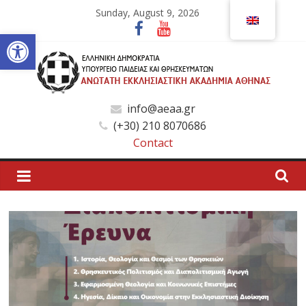
Skip
Sunday, August 9, 2026
to
Open toolbar
content
Ανώτατη
info@aeaa.gr
(+30) 210 8070686
Εκκλησιαστική
Contact
Ακαδημία
Αθηνών
Ανώτατη
Εκκλησιαστική
Ακαδημία
Αθηνών