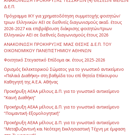
ΑΝΑΚΟΙΝΩΣΗ ΠΡΟΚΗΡΥΞΗΣ ΤΕΣΣΑΡΩΝ (4) ΘΕΣΕΩΝ ΜΕΛΩΝ
Δ.Ε.Π.
Πρόγραμμα ΙΚΥ για χρηματοδότηση συμμετοχής φοιτητών/
τριων Ελληνικών ΑΕΙ σε διεθνείς διαγωνισμούς ακαδ. έτους
2026-2027 και επιβράβευση διάκρισης φοιτητών/τριων
Ελληνικών ΑΕΙ σε διεθνείς διαγωνισμούς έτους 2026
ΑΝΑΚΟΙΝΩΣΗ ΠΡΟΚΗΡΥΞΗΣ ΜΙΑΣ ΘΕΣΗΣ Δ.Ε.Π. ΤΟΥ
ΟΙΚΟΝΟΜΙΚΟΥ ΠΑΝΕΠΙΣΤΗΜΙΟΥ ΑΘΗΝΩΝ
Φοιτητικό Στεγαστικό Επίδομα ακ. έτους 2025-2026
Ορισμός Εκλεκτορικού Σώματος για το γνωστικό αντικείμενο
«Παλαιά Διαθήκη» στη βαθμίδα του επί θητεία Επίκουρου
Καθηγητή της Α.Ε.Α. Αθήνας
Προκήρυξη ΑΕΑΑ μέλους Δ.Π. για το γνωστικό αντικείμενο
“Καινή Διαθήκη”
Προκήρυξη ΑΕΑΑ μέλους Δ.Π. για το γνωστικό αντικείμενο
“Ποιμαντική-Εξομολογητική”
Προκήρυξη ΑΕΑΑ μέλους Δ.Π. για το γνωστικό αντικείμενο
“Μεταβυζαντινή και Νεότερη Εκκλησιαστική Τέχνη με έμφαση