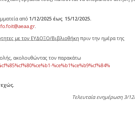
αμματεία από
1/12/2025 έως
15/12/2025.
nfo.foit@aeaa.gr
.
μότητες με τον ΕΥΔΟΞΟ/Βιβλιοθήκη
πριν την ημέρα της
Σχολής, ακολουθώντας τον παρακάτω
cf%85%cf%
80%ce%b1-%ce%b1%ce%b9%cf%84%
σεχώς.
Τελευταία ενημέρωση 3/12