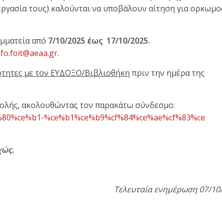
 εργασία τους) καλούνται να υποβάλουν αίτηση για ορκωμο
αμματεία από
7/10/2025 έως
17/10/2025.
nfo.foit@aeaa.gr
.
μότητες με τον ΕΥΔΟΞΟ/Βιβλιοθήκη
πριν την ημέρα της
Σχολής, ακολουθώντας τον παρακάτω σύνδεσμο:
%80%ce%b1-%ce
%b1%ce%b9%cf%84%ce%ae%cf%83%ce
χώς.
Τελευταία ενημέρωση 07/10