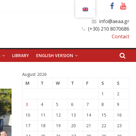
info@aeaa.gr
(+30) 210 8070686
Contact
S
LIBRARY
ENGLISH VERSION
August 2026
M
T
W
T
F
S
S
1
2
3
4
5
6
7
8
9
10
11
12
13
14
15
16
17
18
19
20
21
22
23