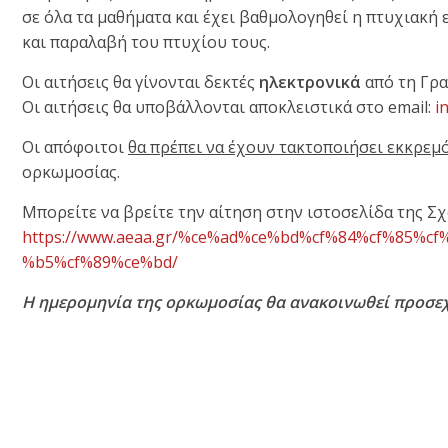
σε όλα τα μαθήματα και έχει βαθμολογηθεί η πτυχιακή
και παραλαβή του πτυχίου τους.
Οι αιτήσεις θα γίνονται δεκτές
ηλεκτρονικά
από τη Γρ
Οι αιτήσεις θα υποβάλλονται αποκλειστικά στο email:
i
Οι απόφοιτοι
θα πρέπει να έχουν τακτοποιήσει εκκρε
ορκωμοσίας.
Μπορείτε να βρείτε την αίτηση στην ιστoσελίδα της 
https://www.aeaa.gr/%ce%ad%ce%
bd%cf%84%cf%85%cf
%b5%cf%89%ce%bd/
Η ημερομηνία της ορκωμοσίας θα ανακοινωθεί προσε