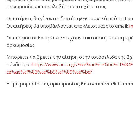
ορκωμοσία και παραλαβή του πτυχίου τους.
Οι αιτήσεις θα γίνονται δεκτές
ηλεκτρονικά
από τη Γρ
Οι αιτήσεις θα υποβάλλονται αποκλειστικά στο email:
i
Οι απόφοιτοι
θα πρέπει να έχουν τακτοποιήσει εκκρε
ορκωμοσίας.
Μπορείτε να βρείτε την αίτηση στην ιστoσελίδα της 
σύνδεσμο:
https://www.aeaa.gr/
%ce%ad%ce%bd%cf%84%
ce%ae%cf%83%ce%b5%cf%89%ce%bd/
Η ημερομηνία της ορκωμοσίας θα ανακοινωθεί προ