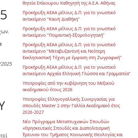
θητεία Επίκουρου Καθηγητή της Α.Ε.Α. Αθήνας
25
Προκήρυξη ΑΕΑΑ μέλους Δ.Π. για το γνωστικό
αντικείμενο “Καινή Διαθήκη”
Προκήρυξη ΑΕΑΑ μέλους Δ.Π. για το γνωστικό
χων.
αντικείμενο “Ποιμαντική-Εξομολογητική”
α
Προκήρυξη ΑΕΑΑ μέλους Δ.Π. για το γνωστικό
αντικείμενο “Μεταβυζαντινή και Νεότερη
Εκκλησιαστική Τέχνη με έμφαση στη Ζωγραφική”
/2025
Προκήρυξη ΑΕΑΑ μέλους Δ.Π. για το γνωστικό
αντικείμενο Αρχαία Ελληνική Γλώσσα και Γραμματεία”
Υποτροφίες από την κυβέρνηση του Μεξικού
ακαδημαϊκού έτους 2026
Υποτροφίες Ελληνογαλλικής Συνεργασίας για
Υ
σπουδές Master 2 στην Γαλλία Ακαδημαϊκό έτος
2026-2027
Νέο Πρόγραμμα Μεταπτυχιακών Σπουδών
«Θρησκευτικές Σπουδές και Διαπολιτισμική
Έρευνα» του Τμήματος Κοινωνικής Θεολογίας και
τεί