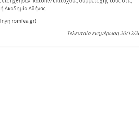
ι εισήχθησαν, κατόπιν επιτυχούς συμμετοχής τους στις
κή Ακαδημία Αθήνας.
(Πηγή romfea.gr)
Τελευταία ενημέρωση 20/12/2