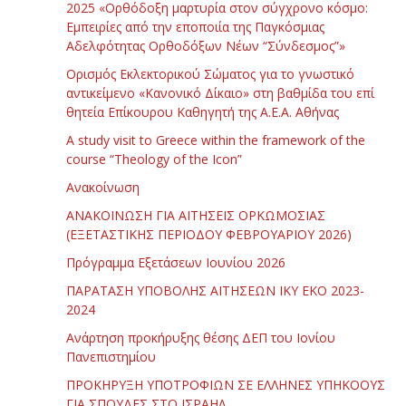
2025 «Ορθόδοξη μαρτυρία στον σύγχρονο κόσμο:
Εμπειρίες από την εποποιία της Παγκόσμιας
Αδελφότητας Ορθοδόξων Νέων “Σύνδεσμος”»
Ορισμός Εκλεκτορικού Σώματος για το γνωστικό
αντικείμενο «Κανονικό Δίκαιο» στη βαθμίδα του επί
θητεία Επίκουρου Καθηγητή της Α.Ε.Α. Αθήνας
Α study visit to Greece within the framework of the
course “Theology of the Icon”
Ανακοίνωση
ΑΝΑΚΟΙΝΩΣΗ ΓΙΑ ΑΙΤΗΣΕΙΣ ΟΡΚΩΜΟΣΙΑΣ
(ΕΞΕΤΑΣΤΙΚΗΣ ΠΕΡΙΟΔΟΥ ΦΕΒΡΟΥΑΡΙΟΥ 2026)
Πρόγραμμα Εξετάσεων Ιουνίου 2026
ΠΑΡΑΤΑΣΗ ΥΠΟΒΟΛΗΣ ΑΙΤΗΣΕΩΝ ΙΚΥ ΕΚΟ 2023-
2024
Ανάρτηση προκήρυξης θέσης ΔΕΠ του Ιονίου
Πανεπιστημίου
ΠΡΟΚΗΡΥΞΗ ΥΠΟΤΡΟΦΙΩΝ ΣΕ ΕΛΛΗΝΕΣ ΥΠΗΚΟΟΥΣ
ΓΙΑ ΣΠΟΥΔΕΣ ΣΤΟ ΙΣΡΑΗΛ