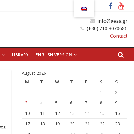
info@aeaa.gr
(+30) 210 8070686
Contact
S
LIBRARY
ENGLISH VERSION
August 2026
M
T
W
T
F
S
S
1
2
3
4
5
6
7
8
9
10
11
12
13
14
15
16
17
18
19
20
21
22
23
ντε