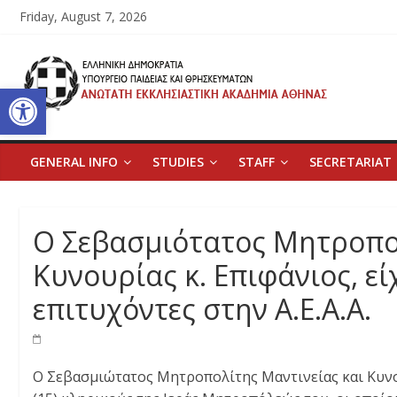
Skip
Friday, August 7, 2026
to
content
Ανώτατη
Open toolbar
Εκκλησιαστική
Ακαδημία
GENERAL INFO
STUDIES
STAFF
SECRETARIAT
Αθηνών
Ο Σεβασμιότατος Μητροπολ
Ανώτατη
Κυνουρίας κ. Επιφάνιος, εί
Εκκλησιαστική
Ακαδημία
επιτυχόντες στην Α.Ε.Α.Α.
Αθηνών
Ο Σεβασμιώτατος Μητροπολίτης Μαντινείας και Κυνου