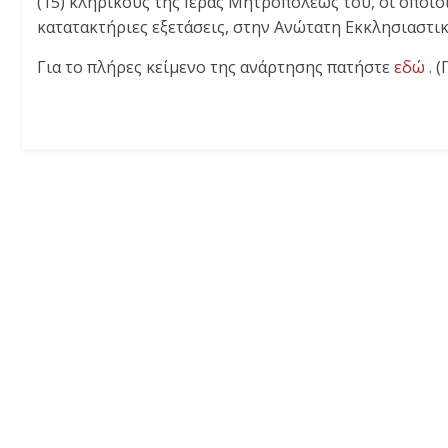
(15) κληρικούς της Ιεράς Μητροπόλεώς του, οι οποίο
κατατακτήριες εξετάσεις, στην Ανώτατη Εκκλησιαστι
Για το πλήρες κείμενο της ανάρτησης πατήστε
εδώ
. 