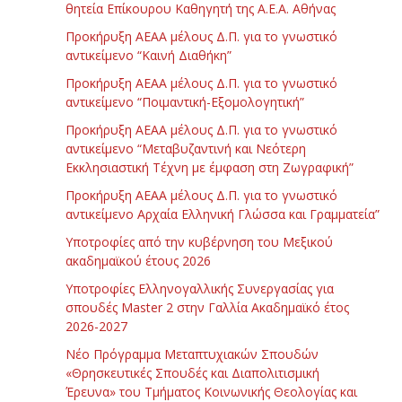
θητεία Επίκουρου Καθηγητή της Α.Ε.Α. Αθήνας
Προκήρυξη ΑΕΑΑ μέλους Δ.Π. για το γνωστικό
αντικείμενο “Καινή Διαθήκη”
Προκήρυξη ΑΕΑΑ μέλους Δ.Π. για το γνωστικό
αντικείμενο “Ποιμαντική-Εξομολογητική”
Προκήρυξη ΑΕΑΑ μέλους Δ.Π. για το γνωστικό
αντικείμενο “Μεταβυζαντινή και Νεότερη
Εκκλησιαστική Τέχνη με έμφαση στη Ζωγραφική”
Προκήρυξη ΑΕΑΑ μέλους Δ.Π. για το γνωστικό
αντικείμενο Αρχαία Ελληνική Γλώσσα και Γραμματεία”
Υποτροφίες από την κυβέρνηση του Μεξικού
ακαδημαϊκού έτους 2026
Υποτροφίες Ελληνογαλλικής Συνεργασίας για
σπουδές Master 2 στην Γαλλία Ακαδημαϊκό έτος
2026-2027
Νέο Πρόγραμμα Μεταπτυχιακών Σπουδών
«Θρησκευτικές Σπουδές και Διαπολιτισμική
Έρευνα» του Τμήματος Κοινωνικής Θεολογίας και