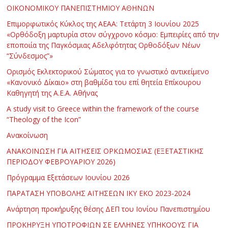
ΟΙΚΟΝΟΜΙΚΟΥ ΠΑΝΕΠΙΣΤΗΜΙΟΥ ΑΘΗΝΩΝ
Επιμορφωτικός Κύκλος της ΑΕΑΑ: Τετάρτη 3 Ιουνίου 2025
«Ορθόδοξη μαρτυρία στον σύγχρονο κόσμο: Εμπειρίες από την
εποποιία της Παγκόσμιας Αδελφότητας Ορθοδόξων Νέων
“Σύνδεσμος”»
Ορισμός Εκλεκτορικού Σώματος για το γνωστικό αντικείμενο
«Κανονικό Δίκαιο» στη βαθμίδα του επί θητεία Επίκουρου
Καθηγητή της Α.Ε.Α. Αθήνας
Α study visit to Greece within the framework of the course
“Theology of the Icon”
Ανακοίνωση
ΑΝΑΚΟΙΝΩΣΗ ΓΙΑ ΑΙΤΗΣΕΙΣ ΟΡΚΩΜΟΣΙΑΣ (ΕΞΕΤΑΣΤΙΚΗΣ
ΠΕΡΙΟΔΟΥ ΦΕΒΡΟΥΑΡΙΟΥ 2026)
Πρόγραμμα Εξετάσεων Ιουνίου 2026
ΠΑΡΑΤΑΣΗ ΥΠΟΒΟΛΗΣ ΑΙΤΗΣΕΩΝ ΙΚΥ ΕΚΟ 2023-2024
Ανάρτηση προκήρυξης θέσης ΔΕΠ του Ιονίου Πανεπιστημίου
ΠΡΟΚΗΡΥΞΗ ΥΠΟΤΡΟΦΙΩΝ ΣΕ ΕΛΛΗΝΕΣ ΥΠΗΚΟΟΥΣ ΓΙΑ