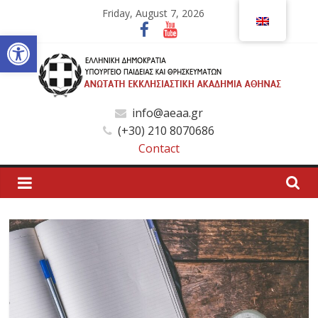
Skip
Friday, August 7, 2026
to
Open toolbar
content
Ανώτατη
info@aeaa.gr
(+30) 210 8070686
Εκκλησιαστική
Contact
Ακαδημία
Αθηνών
Ανώτατη
Εκκλησιαστική
Ακαδημία
Αθηνών