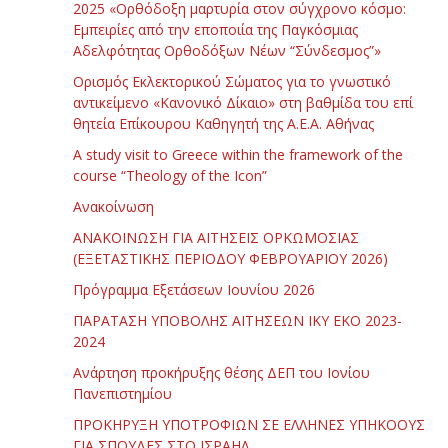
2025 «Ορθόδοξη μαρτυρία στον σύγχρονο κόσμο:
Εμπειρίες από την εποποιία της Παγκόσμιας
Αδελφότητας Ορθοδόξων Νέων “Σύνδεσμος”»
Ορισμός Εκλεκτορικού Σώματος για το γνωστικό
αντικείμενο «Κανονικό Δίκαιο» στη βαθμίδα του επί
θητεία Επίκουρου Καθηγητή της Α.Ε.Α. Αθήνας
Α study visit to Greece within the framework of the
course “Theology of the Icon”
Ανακοίνωση
ΑΝΑΚΟΙΝΩΣΗ ΓΙΑ ΑΙΤΗΣΕΙΣ ΟΡΚΩΜΟΣΙΑΣ
(ΕΞΕΤΑΣΤΙΚΗΣ ΠΕΡΙΟΔΟΥ ΦΕΒΡΟΥΑΡΙΟΥ 2026)
Πρόγραμμα Εξετάσεων Ιουνίου 2026
ΠΑΡΑΤΑΣΗ ΥΠΟΒΟΛΗΣ ΑΙΤΗΣΕΩΝ ΙΚΥ ΕΚΟ 2023-
2024
Ανάρτηση προκήρυξης θέσης ΔΕΠ του Ιονίου
Πανεπιστημίου
ΠΡΟΚΗΡΥΞΗ ΥΠΟΤΡΟΦΙΩΝ ΣΕ ΕΛΛΗΝΕΣ ΥΠΗΚΟΟΥΣ
ΓΙΑ ΣΠΟΥΔΕΣ ΣΤΟ ΙΣΡΑΗΛ