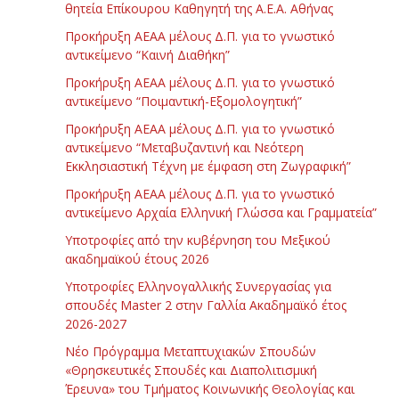
θητεία Επίκουρου Καθηγητή της Α.Ε.Α. Αθήνας
Προκήρυξη ΑΕΑΑ μέλους Δ.Π. για το γνωστικό
αντικείμενο “Καινή Διαθήκη”
Προκήρυξη ΑΕΑΑ μέλους Δ.Π. για το γνωστικό
αντικείμενο “Ποιμαντική-Εξομολογητική”
Προκήρυξη ΑΕΑΑ μέλους Δ.Π. για το γνωστικό
αντικείμενο “Μεταβυζαντινή και Νεότερη
Εκκλησιαστική Τέχνη με έμφαση στη Ζωγραφική”
Προκήρυξη ΑΕΑΑ μέλους Δ.Π. για το γνωστικό
αντικείμενο Αρχαία Ελληνική Γλώσσα και Γραμματεία”
Υποτροφίες από την κυβέρνηση του Μεξικού
ακαδημαϊκού έτους 2026
Υποτροφίες Ελληνογαλλικής Συνεργασίας για
σπουδές Master 2 στην Γαλλία Ακαδημαϊκό έτος
2026-2027
Νέο Πρόγραμμα Μεταπτυχιακών Σπουδών
«Θρησκευτικές Σπουδές και Διαπολιτισμική
Έρευνα» του Τμήματος Κοινωνικής Θεολογίας και