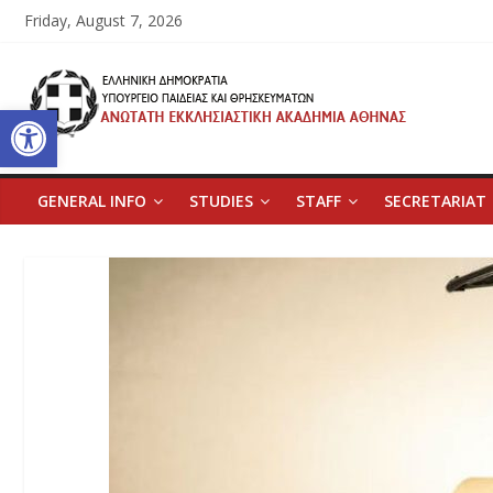
Skip
Friday, August 7, 2026
to
content
Ανώτατη
Open toolbar
Εκκλησιαστική
Ακαδημία
GENERAL INFO
STUDIES
STAFF
SECRETARIAT
Αθηνών
Ανώτατη
Εκκλησιαστική
Ακαδημία
Αθηνών