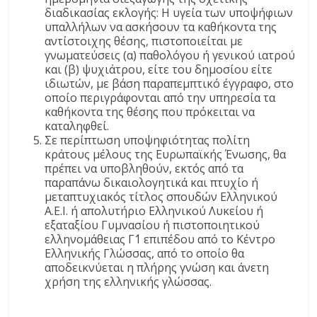
διαδικασίας εκλογής: Η υγεία των υποψήφιων
υπαλλήλων να ασκήσουν τα καθήκοντα της
αντίστοιχης θέσης, πιστοποιείται με
γνωματεύσεις (α) παθολόγου ή γενικού ιατρού
και (β) ψυχιάτρου, είτε του δημοσίου είτε
ιδιωτών, με βάση παραπεμπτικό έγγραφο, στο
οποίο περιγράφονται από την υπηρεσία τα
καθήκοντα της θέσης που πρόκειται να
καταληφθεί.
Σε περίπτωση υποψηφιότητας πολίτη
κράτους μέλους της Ευρωπαϊκής Ένωσης, θα
πρέπει να υποβληθούν, εκτός από τα
παραπάνω δικαιολογητικά και πτυχίο ή
μεταπτυχιακός τίτλος σπουδών Ελληνικού
Α.Ε.Ι. ή απολυτήριο Ελληνικού Λυκείου ή
εξαταξίου Γυμνασίου ή πιστοποιητικού
ελληνομάθειας Γ΄1 επιπέδου από το Κέντρο
Ελληνικής Γλώσσας, από το οποίο θα
αποδεικνύεται η πλήρης γνώση και άνετη
χρήση της ελληνικής γλώσσας.