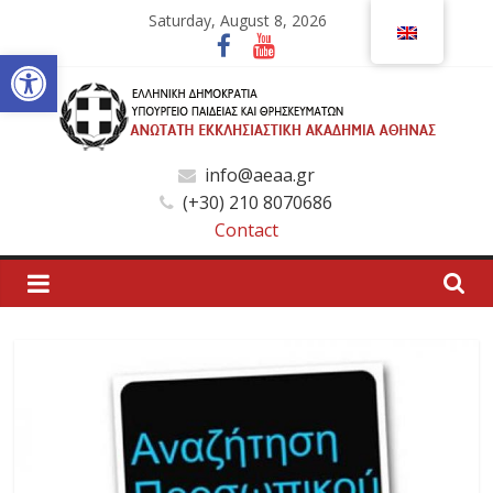
Skip
Saturday, August 8, 2026
to
Open toolbar
content
Ανώτατη
info@aeaa.gr
(+30) 210 8070686
Εκκλησιαστική
Contact
Ακαδημία
Αθηνών
Ανώτατη
Εκκλησιαστική
Ακαδημία
Αθηνών