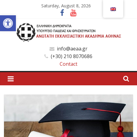
Skip
Saturday, August 8, 2026
to
Open toolbar
content
Ανώτατη
info@aeaa.gr
(+30) 210 8070686
Εκκλησιαστική
Contact
Ακαδημία
Αθηνών
Ανώτατη
Εκκλησιαστική
Ακαδημία
Αθηνών