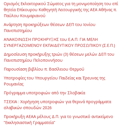
Ορισμός Εκλεκτορικού Σώματος για τη μονιμοποίηση του επί
θητεία Επίκουρου Καθηγητή Λειτουργικής της ΑΕΑ Αθήνας π.
Παύλου Κουμαριανού
Ανάρτηση προκηρύξεων θέσεων ΔΕΠ του Ιονίου
Πανεπιστημίου
ΑΝΑΚΟΙΝΩΣΗ ΠΡΟΚΗΡΥΞΗΣ του Ε.Α.Π. ΓΙΑ ΜΕΛΗ
ΣΥΝΕΡΓΑΖΟΜΕΝΟΥ ΕΚΠΑΙΔΕΥΤΙΚΟΥ ΠΡΟΣΩΠΙΚΟΥ (Σ.Ε.Π.)
Δημοσίευση προκήρυξης τριών (3) θέσεων μελών ΔΕΠ του
Πανεπιστημίου Πελοποννήσου
Παρουσίαση βιβλίου π. Βασίλειου Θερμού
Υποτροφίες του Υπουργείου Παιδείας και Έρευνας της
Ρουμανίας
Πρόγραμμα υποτροφιών από την Σλοβακία
ΤΣΕΧΙΑ : Χορήγηση υποτροφιών για θερινά προγράμματα
σλαβικών σπουδών 2026
Προκήρυξη ΑΕΑΑ μέλους Δ.Π. για το γνωστικό αντικείμενο
“Εκκλησιαστική Γραμματεία”