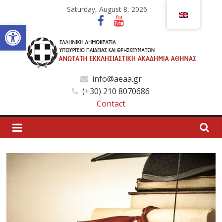
Skip
Saturday, August 8, 2026
to
Open toolbar
content
Ανώτατη
info@aeaa.gr
(+30) 210 8070686
Εκκλησιαστική
Contact
Ακαδημία
Αθηνών
Ανώτατη
Εκκλησιαστική
Ακαδημία
Αθηνών