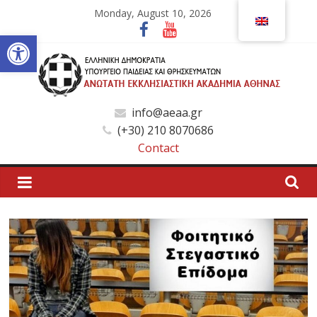
Skip
Monday, August 10, 2026
to
Open toolbar
content
Ανώτατη
info@aeaa.gr
(+30) 210 8070686
Εκκλησιαστική
Contact
Ακαδημία
Αθηνών
Ανώτατη
Εκκλησιαστική
Ακαδημία
Αθηνών