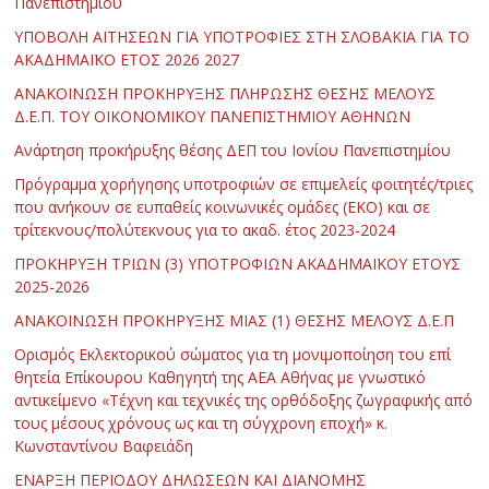
Πανεπιστημίου
ΥΠΟΒΟΛΗ ΑΙΤΗΣΕΩΝ ΓΙΑ ΥΠΟΤΡΟΦΙΕΣ ΣΤΗ ΣΛΟΒΑΚΙΑ ΓΙΑ ΤΟ
ΑΚΑΔΗΜΑΪΚΟ ΕΤΟΣ 2026 2027
ΑΝΑΚΟΙΝΩΣΗ ΠΡΟΚΗΡΥΞΗΣ ΠΛΗΡΩΣΗΣ ΘΕΣΗΣ ΜΕΛΟΥΣ
Δ.Ε.Π. ΤΟΥ ΟΙΚΟΝΟΜΙΚΟΥ ΠΑΝΕΠΙΣΤΗΜΙΟΥ ΑΘΗΝΩΝ
Ανάρτηση προκήρυξης θέσης ΔΕΠ του Ιονίου Πανεπιστημίου
Πρόγραμμα χορήγησης υποτροφιών σε επιμελείς φοιτητές/τριες
που ανήκουν σε ευπαθείς κοινωνικές ομάδες (ΕΚΟ) και σε
τρίτεκνους/πολύτεκνους για το ακαδ. έτος 2023-2024
ΠΡΟΚΗΡΥΞΗ ΤΡΙΩΝ (3) ΥΠΟΤΡΟΦΙΩΝ ΑΚΑΔΗΜΑΪΚΟΥ ΕΤΟΥΣ
2025-2026
ΑΝΑΚΟΙΝΩΣΗ ΠΡΟΚΗΡΥΞΗΣ ΜΙΑΣ (1) ΘΕΣΗΣ ΜΕΛΟΥΣ Δ.Ε.Π
Ορισμός Εκλεκτορικού σώματος για τη μονιμοποίηση του επί
θητεία Επίκουρου Καθηγητή της ΑΕΑ Αθήνας με γνωστικό
αντικείμενο «Τέχνη και τεχνικές της ορθόδοξης ζωγραφικής από
τους μέσους χρόνους ως και τη σύγχρονη εποχή» κ.
Κωνσταντίνου Βαφειάδη
ΕΝΑΡΞΗ ΠΕΡΙΟΔΟΥ ΔΗΛΩΣΕΩΝ ΚΑΙ ΔΙΑΝΟΜΗΣ