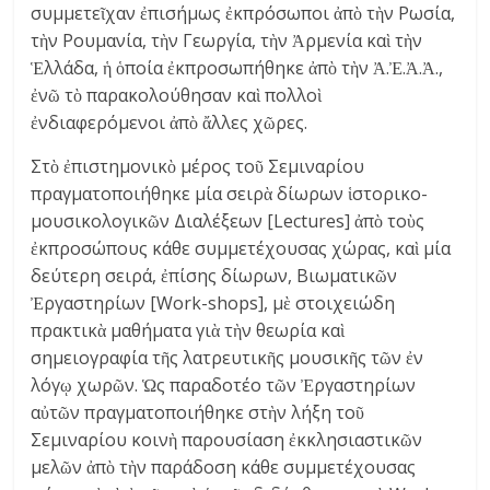
συμμετεῖχαν ἐπισήμως ἐκπρόσωποι ἀπὸ τὴν Ρωσία,
τὴν Ρουμανία, τὴν Γεωργία, τὴν Ἀρμενία καὶ τὴν
Ἑλλάδα, ἡ ὁποία ἐκπροσωπήθηκε ἀπὸ τὴν Ἀ.Ἐ.Ἀ.Ἀ.,
ἐνῶ τὸ παρακολούθησαν καὶ πολλοὶ
ἐνδιαφερόμενοι ἀπὸ ἄλλες χῶρες.
Στὸ ἐπιστημονικὸ μέρος τοῦ Σεμιναρίου
πραγματοποιήθηκε μία σειρὰ δίωρων ἱστορικο-
μουσικολογικῶν Διαλέξεων [Lectures] ἀπὸ τοὺς
ἐκπροσώπους κάθε συμμετέχουσας χώρας, καὶ μία
δεύτερη σειρά, ἐπίσης δίωρων, Βιωματικῶν
Ἐργαστηρίων [Work-shops], μὲ στοιχειώδη
πρακτικὰ μαθήματα γιὰ τὴν θεωρία καὶ
σημειογραφία τῆς λατρευτικῆς μουσικῆς τῶν ἐν
λόγῳ χωρῶν. Ὡς παραδοτέο τῶν Ἐργαστηρίων
αὐτῶν πραγματοποιήθηκε στὴν λήξη τοῦ
Σεμιναρίου κοινὴ παρουσίαση ἐκκλησιαστικῶν
μελῶν ἀπὸ τὴν παράδοση κάθε συμμετέχουσας