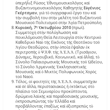
ὑπερήλιξ Ρῶσος Ἐθνομουσικολόγος καὶ
Βυζαντινομουσικολόγος Καθηγητὴς
Εὐγένιος
Γκέρτσμαν
, γιὰ τὸ συγγραφικὸ ἔργο του καὶ
τὴν συμβολή του στὴν μελέτη τοῦ Βυζαντινοῦ
Μουσικοῦ Πολιτισμοῦ στὴν Ἁγία Πετρούπολη.
Κυριακή, 7
Ὀκτωβρίου 2010
(πρωί).
η
Συμμετοχὴ στὴν πολύγλωσση καὶ
ποικιλόμουση Θεία Λειτουργία στὸν Κεντρικὸ
Καθεδρικὸ Ναὸ τῆς Εἰκόνος τῆς Θεοτόκου τοῦ
Ἁγίου Θεοδώρου, στὴν ὁποία ἔψαλαν ἐκ
περιτροπῆς ὁ Ψ.Χ.Φ. τῆς Ἀ.Ἐ.Ἀ.Ἀ. (Τρισάγιον,
Δύναμις, Χερουβικό, Κοινωνικό, καὶ ἄλλα), τὸ
Σύνολο Παλαιορωσικῆς Μουσικῆς τοῦ Ὠδείου,
τὸ Σύνολο Ἀρμενικῆς Ἐκκλησιαστικῆς
Μουσικῆς καὶ ὁ Μικτὸς Πολυφωνικὸς Χορὸς
τοῦ Ναοῦ.
Τέλος, οἱ φοιτητὲς τῆς Ἀ.Ἐ.Ἀ.Ἀ. συμμετεῖχαν
καὶ σὲ ἄλλα, περιστασιακῶς ἢ ἐκτάκτως στὸ
πλαίσιο τοῦ Σεμιναρίου προκύπτοντα,
δρώμενα λαϊκῆς καὶ παραδοσιακῆς μουσικῆς,
ἐκπροσωπώντας τὴν Ἑλλάδα καὶ
προβάλλοντας ἐπαξίως καὶ ἀξιοπρεπῶς τὸ