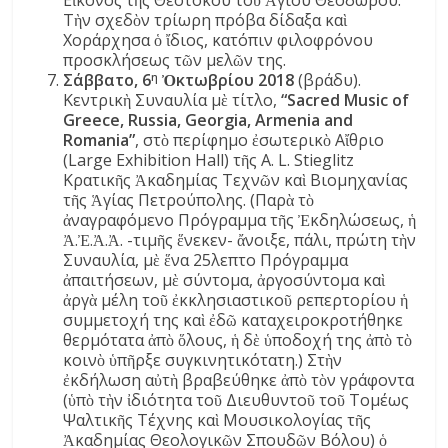
Εἰκόνος τῆς Θεοτόκου τοῦ Ἁγίου Θεοδώρου.
Τὴν σχεδὸν τρίωρη πρόβα δίδαξα καὶ
Χοράρχησα ὁ ἴδιος, κατόπιν φιλοφρόνου
προσκλήσεως τῶν μελῶν της.
Σάββατο, 6
Ὀκτωβρίου 2018
(βράδυ).
η
Κεντρικὴ Συναυλία μὲ τίτλο,
“Sacred Music of
Greece, Russia, Georgia, Armenia and
Romania”
, στὸ περίφημο ἐσωτερικὸ Αἴθριο
(Large Exhibition Hall) τῆς A. L. Stieglitz
Κρατικῆς Ἀκαδημίας Τεχνῶν καὶ Βιομηχανίας
τῆς Ἁγίας Πετρούπολης. (Παρὰ τὸ
ἀναγραφόμενο Πρόγραμμα τῆς Ἐκδηλώσεως, ἡ
Ἀ.Ἐ.Ἀ.Ἀ. -τιμῆς ἕνεκεν- ἄνοιξε, πάλι, πρώτη τὴν
Συναυλία, μὲ ἕνα 25λεπτο Πρόγραμμα
ἀπαιτήσεων, μὲ σύντομα, ἀργοσύντομα καὶ
ἀργὰ μέλη τοῦ ἐκκλησιαστικοῦ ρεπερτορίου ἡ
συμμετοχή της καὶ ἐδῶ καταχειροκροτήθηκε
θερμότατα ἀπὸ ὅλους, ἡ δὲ ὑποδοχή της ἀπὸ τὸ
κοινὸ ὑπῆρξε συγκινητικότατη.) Στὴν
ἐκδήλωση αὐτὴ βραβεύθηκε ἀπὸ τὸν γράφοντα
(ὑπὸ τὴν ἰδιότητα τοῦ Διευθυντοῦ τοῦ Τομέως
Ψαλτικῆς Τέχνης καὶ Μουσικολογίας τῆς
Ἀκαδημίας Θεολογικῶν Σπουδῶν Βόλου) ὁ