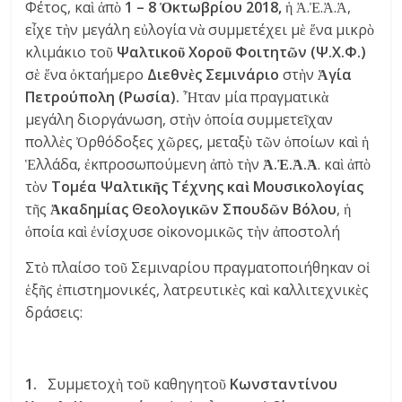
Φέτος, καὶ ἀπὸ
1 – 8 Ὀκτωβρίου 2018,
ἡ Ἀ.Ἐ.Ἀ.Ἀ,
εἶχε τὴν μεγάλη εὐλογία νὰ συμμετέχει μὲ ἕνα μικρὸ
κλιμάκιο τοῦ
Ψαλτικοῦ Χοροῦ Φοιτητῶν (Ψ.Χ.Φ.)
σὲ ἕνα ὀκταήμερο
Διεθνὲς Σεμινάριο
στὴν
Ἁγία
Πετρούπολη (Ρωσία)
.
Ἦταν μία πραγματικὰ
μεγάλη διοργάνωση, στὴν ὁποία συμμετεῖχαν
πολλὲς Ὀρθόδοξες χῶρες, μεταξὺ τῶν ὁποίων καὶ ἡ
Ἑλλάδα, ἐκπροσωπούμενη ἀπὸ τὴν
Ἀ.Ἐ.Ἀ.Ἀ
. καὶ ἀπὸ
τὸν
Τομέα Ψαλτικῆς Τέχνης καὶ Μουσικολογίας
τῆς
Ἀκαδημίας Θεολογικῶν Σπουδῶν Βόλου
, ἡ
ὁποία καὶ ἐνίσχυσε οἰκονομικῶς τὴν ἀποστολή
Στὸ πλαίσο τοῦ Σεμιναρίου πραγματοποιήθηκαν οἱ
ἑξῆς ἐπιστημονικές, λατρευτικὲς καὶ καλλιτεχνικὲς
δράσεις:
1.
Συμμετοχὴ τοῦ καθηγητοῦ
Κωνσταντίνου