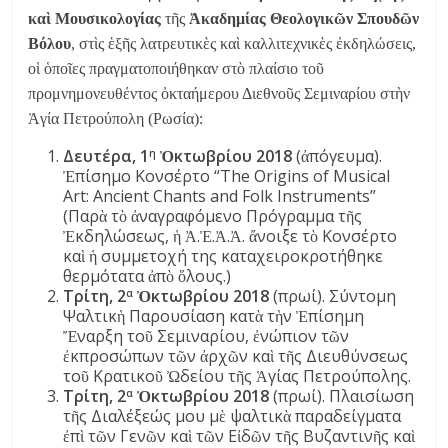
καὶ Μουσικολογίας
τῆς
Ἀκαδημίας Θεολογικῶν Σπουδῶν
Βόλου
,
στὶς ἑξῆς λατρευτικὲς καὶ καλλιτεχνικὲς ἐκδηλώσεις,
οἱ ὁποῖες πραγματοποιήθηκαν στὸ πλαίσιο τοῦ
προμνημονευθέντος ὀκταήμερου Διεθνοῦς Σεμιναρίου στὴν
Ἁγία Πετρούπολη (Ρωσία):
Δευτέρα, 1
Ὀκτωβρίου 2018
(ἀπόγευμα).
η
Ἐπίσημο Κονσέρτο “The Origins of Musical
Art: Ancient Chants and Folk Instruments”
(Παρὰ τὸ ἀναγραφόμενο Πρόγραμμα τῆς
Ἐκδηλώσεως, ἡ Ἀ.Ἐ.Ἀ.Ἀ. ἄνοιξε τὸ Κονσέρτο
καὶ ἡ συμμετοχή της καταχειροκροτήθηκε
θερμότατα ἀπὸ ὅλους.)
Τρίτη, 2
Ὀκτωβρίου 2018
(πρωί). Σύντομη
α
Ψαλτικὴ Παρουσίαση κατὰ τὴν Ἐπίσημη
Ἔναρξη τοῦ Σεμιναρίου, ἐνώπιον τῶν
ἐκπροσώπων τῶν ἀρχῶν καὶ τῆς Διευθύνσεως
τοῦ Κρατικοῦ Ὠδείου τῆς Ἁγίας Πετρούπολης.
Τρίτη, 2
Ὀκτωβρίου 2018
(πρωί). Πλαισίωση
α
τῆς Διαλέξεώς μου μὲ ψαλτικὰ παραδείγματα
ἐπὶ τῶν Γενῶν καὶ τῶν Εἰδῶν τῆς Βυζαντινῆς καὶ