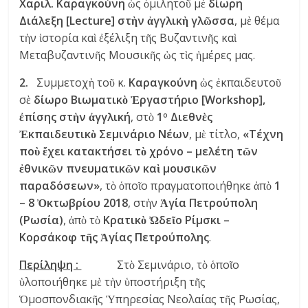
Χαριλ. Καραγκούνη
ὡς ὁμιλητοῦ μὲ
δίωρη
Διάλεξη [
Lecture]
στὴν ἀγγλικὴ γλῶσσα
, μὲ θέμα
τὴν ἱστορία καὶ ἐξέλιξη τῆς Βυζαντινῆς καὶ
Μεταβυζαντινῆς Μουσικῆς ὡς τὶς ἡμέρες μας.
2.
Συμμετοχὴ τοῦ κ.
Καραγκούνη
ὠς ἐκπαιδευτοῦ
σὲ
δίωρο
Βιωματικὸ
Ἐργαστήριο
[Workshop]
,
ἐπίσης στὴν ἀγγλική
, στὸ
1
Διεθνὲς
ο
Ἐκπαιδευτικὸ Σεμινάριο Νέων
, μὲ τίτλο,
«Τέχνη
ποὺ ἔχει κατακτήσει τὸ χρόνο – μελέτη τῶν
ἐθνικῶν πνευματικῶν καὶ μουσικῶν
παραδόσεων»
, τὸ ὁποῖο πραγματοποιήθηκε ἀπὸ
1
– 8 Ὀκτωβρίου 2018
, στὴν
Ἁγία Πετρούπολη
(Ρωσία)
, ἀπὸ τὸ
Κρατικὸ Ὠδεῖο Ρίμσκι –
Κορσάκοφ τῆς Ἁγίας Πετρούπολης
.
Περίληψη :
Στὸ Σεμινάριο, τὸ ὁποῖο
ὑλοποιήθηκε μὲ τὴν ὑποστήριξη τῆς
Ὁμοσπονδιακῆς Ὑπηρεσίας Νεολαίας τῆς Ρωσίας,