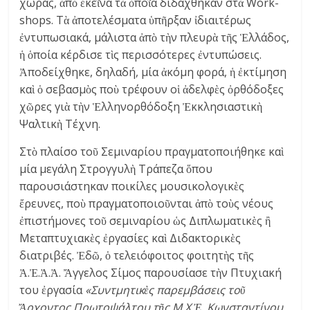
χώρας, ἀπὸ ἐκεῖνα τὰ ὁποῖα διδάχθηκαν στὰ Work-
shops. Τὰ ἀποτελέσματα ὑπῆρξαν ἰδιαιτέρως
ἐντυπωσιακά, μάλιστα ἀπὸ τὴν πλευρὰ τῆς Ἑλλάδος,
ἡ ὁποία κέρδισε τὶς περισσότερες ἐντυπώσεις.
Ἀποδείχθηκε, δηλαδή, μία ἀκόμη φορά, ἡ ἐκτίμηση
καὶ ὁ σεβασμὸς ποὺ τρέφουν οἱ ἀδελφὲς ὀρθόδοξες
χῶρες γιὰ τὴν Ἑλληνορθόδοξη Ἐκκλησιαστικὴ
Ψαλτικὴ Τέχνη.
Στὸ πλαίσο τοῦ Σεμιναρίου πραγματοποιήθηκε καὶ
μία μεγάλη Στρογγυλὴ Τράπεζα ὅπου
παρουσιάστηκαν ποικίλες μουσικολογικὲς
ἔρευνες, ποὺ πραγματοποιοῦνται ἀπὸ τοὺς νέους
ἐπιστήμονες τοῦ σεμιναρίου ὡς Διπλωματικὲς ἢ
Μεταπτυχιακὲς ἐργασίες καὶ Διδακτορικὲς
διατριβές. Ἐδῶ, ὁ τελειόφοιτος φοιτητὴς τῆς
Ἀ.Ἐ.Ἀ.Ἀ. Ἄγγελος Σίμος παρουσίασε τὴν Πτυχιακή
του ἐργασία
«Συντμητικὲς παρεμβάσεις τοῦ
Ἄρχοντος Πρωτοψάλτου τῆς Μ.Χ.Ἐ. Κωνσταντίνου