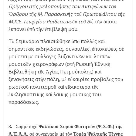
Πρίγγου στὶς μελοποιήσεις τῶν Ἀντιφώνων τοῦ
Ὄρθρου τῆς Μ. Παρασκευῆς τοῦ Πρωτοψάλτου τῆς
Μ.Χ.Ἐ. Γεωργίου Ραιδεστινοῦ» τοῦ Β΄»
, τὴν ὁποία
ἐκπονεῖ ὑπὸ τὴν ἐπίβλεψή μου.
Τὸ Σεμινάριο πλαισιώθηκε ἀπὸ πολλὲς καὶ
σημαντικὲς ἐκδηλώσεις, συναυλίες, ἐπισκέψεις σὲ
μουσεῖα μὲ συλλογὲς βυζαντινῶν καὶ λοιπῶν
μουσικῶν χειρογράφων (στὴ Ρωσικὴ Ἐθνικὴ
Βιβλιοθήκη τῆς Ἁγίας Πετρούπολης) καὶ
ξεναγήσεις στὴν πόλη, μὲ εὐκαιρίες προβολῆς τοῦ
ρωσικοῦ πολιτισμοῦ καὶ εἰδικότερα τῆς
ἐκκλησιαστικῆς καὶ λαϊκῆς μουσικῆς του
παραδόσεως.
3.
Συμμετοχὴ
Ψαλτικοῦ Χοροῦ Φοιτητῶν (Ψ.Χ.Φ.) τῆς
Ἀ.Ἐ.Ἀ.Ἀ.
σὲ συνεργασία μὲ τὸν
Τομέα Ψαλτικῆς Τέχνης