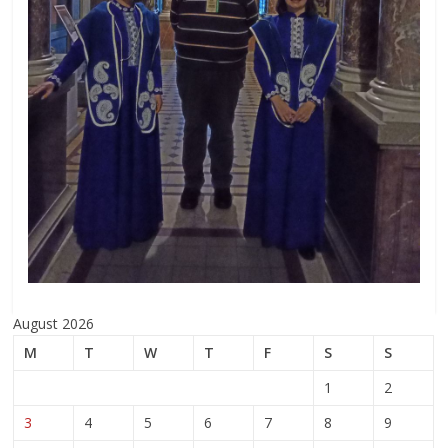
August 2026
M
T
W
T
F
S
S
1
2
3
4
5
6
7
8
9