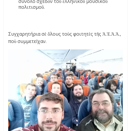
σύνολο σχεδὸν τοῦ ἑλληνικοῦ μουσικοῦ
πολιτισμοῦ.
Συγχαρητήρια σὲ ὅλους τοὺς φοιτητὲς τῆς Ἀ.Ἐ.Ἀ.Ἀ.,
ποὺ συμμετεῖχαν.