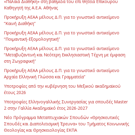
«Παλαιά Διαθήκη» στη βαθμίδα του επί θητεία Επίκουρου
Καθηγητή της Α.Ε.Α. Αθήνας
Προκήρυξη ΑΕΑΑ μέλους Δ.Π. για το γνωστικό αντικείμενο
“Καινή Διαθήκη”
Προκήρυξη ΑΕΑΑ μέλους Δ.Π. για το γνωστικό αντικείμενο
“Ποιμαντική-Εξομολογητική”
Προκήρυξη ΑΕΑΑ μέλους Δ.Π. για το γνωστικό αντικείμενο
“Μεταβυζαντινή και Νεότερη Εκκλησιαστική Τέχνη με έμφαση
στη Ζωγραφική”
Προκήρυξη ΑΕΑΑ μέλους Δ.Π. για το γνωστικό αντικείμενο
Αρχαία Ελληνική Γλώσσα και Γραμματεία”
Υποτροφίες από την κυβέρνηση του Μεξικού ακαδημαϊκού
έτους 2026
Υποτροφίες Ελληνογαλλικής Συνεργασίας για σπουδές Master
2 στην Γαλλία Ακαδημαϊκό έτος 2026-2027
Νέο Πρόγραμμα Μεταπτυχιακών Σπουδών «Θρησκευτικές
Σπουδές και Διαπολιτισμική Έρευνα» του Τμήματος Κοινωνικής
Θεολογίας και Θρησκειολογίας ΕΚΠΑ