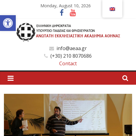
Skip
Monday, August 10, 2026
to
Open toolbar
content
Ανώτατη
info@aeaa.gr
(+30) 210 8070686
Εκκλησιαστική
Contact
Ακαδημία
Αθηνών
Ανώτατη
Εκκλησιαστική
Ακαδημία
Αθηνών