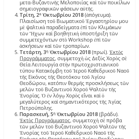
μετα-Βυζαντινῆς Μελοποιίας καὶ τῶν ποικίλων
σημειογραφικῶν φάσεων αὐτῆς.
Τρίτη, 2
Ὀκτωβρίου 2018
(ἀπόγευμα).
α
Πλαισίωση τοῦ Βιωματικοῦ Ἐργαστηρίου μου
μὲ ψαλτικὰ παραδείγματα ἐπὶ τῶν Κλιμάκων
τῶν Ἤχων καὶ βοηθητικὴ ὑποστήριξη τῶν
συμμετεχόντων στὸ Workshop ἐπὶ τῶν
ἀσκήσεων καὶ τῶν τροπαρίων.
Τετάρτη, 3
Ὀκτωβρίου 2018
(πρωί).
Ἐκτὸς
η
Προγράμματος
, συμμετοχὴ ὡς Δεξὺς Χορὸς σὲ
Θεία Λειτουργία στὴν πρωτοχριστιανικοῦ
τύπου Κατακόμβη τοῦ Ἱεροῦ Καθεδρικοῦ Ναοῦ
τῆς Εἰκόνος τῆς Θεοτόκου τοῦ Ἁγίου
Θεοδώρου, κατόπιν θερμῆς προσκλήσεως τῶν
μελῶν τοῦ Βυζαντινοῦ Χοροῦ Ψαλτῶν τῆς
Ἐνορίας. Ὁ ἐν λόγῳ Χορὸς εἶναι καὶ ὁ
μεγαλύτερος καὶ σημαντικότερος τῆς Ἁγίας
Πετρούπολης.
Παρασκευή, 5
Ὀκτωβρίου 2018
(βράδυ).
η
Ἐκτὸς Προγράμματος
, συμμετοχὴ σὲ πρόβα
τῶν μελῶν τοῦ Βυζαντινοῦ Χοροῦ Ψαλτῶν τῆς
Ἐνορίας τοῦ Ἱεροῦ Καθεδρικοῦ Ναοῦ τῆς