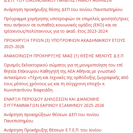
Δ.Ε.Π. ΤΟΥ ΟΙΚΟΝΟΜΙΚΟΥ ΠΑΝΕΠΙΣΤΗΜΙΟΥ ΑΘΗΝΩΝ
Ανάρτηση προκήρυξης θέσης ΔΕΠ του Ιονίου Πανεπιστημίου
Πρόγραμμα χορήγησης υποτροφιών σε επιμελείς φοιτητές/τριες
που ανήκουν σε ευπαθείς κοινωνικές ομάδες (ΕΚΟ) και σε
τρίτεκνους/πολύτεκνους για το ακαδ. έτος 2023-2024
ΠΡΟΚΗΡΥΞΗ ΤΡΙΩΝ (3) ΥΠΟΤΡΟΦΙΩΝ ΑΚΑΔΗΜΑΪΚΟΥ ΕΤΟΥΣ
2025-2026
ΑΝΑΚΟΙΝΩΣΗ ΠΡΟΚΗΡΥΞΗΣ ΜΙΑΣ (1) ΘΕΣΗΣ ΜΕΛΟΥΣ Δ.Ε.Π
Ορισμός Εκλεκτορικού σώματος για τη μονιμοποίηση του επί
θητεία Επίκουρου Καθηγητή της ΑΕΑ Αθήνας με γνωστικό
αντικείμενο «Τέχνη και τεχνικές της ορθόδοξης ζωγραφικής από
τους μέσους χρόνους ως και τη σύγχρονη εποχή» κ.
Κωνσταντίνου Βαφειάδη
ΕΝΑΡΞΗ ΠΕΡΙΟΔΟΥ ΔΗΛΩΣΕΩΝ ΚΑΙ ΔΙΑΝΟΜΗΣ
ΣΥΓΓΡΑΜΜΑΤΩΝ ΕΑΡΙΝΟΥ ΕΞΑΜΗΝΟΥ 2025-2026
Ανάρτηση προκηρύξεων θέσεων ΔΕΠ του Ιονίου
Πανεπιστημίου
Ανάρτηση Προκήρυξης θέσεων Ε.Τ.Ε.Π. του Ιονίου