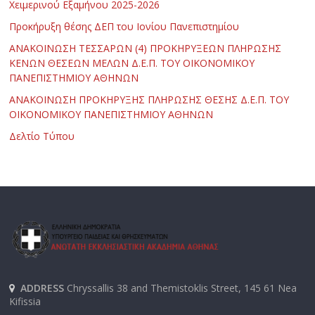
Χειμερινού Εξαμήνου 2025-2026
Προκήρυξη θέσης ΔΕΠ του Ιονίου Πανεπιστημίου
ΑΝΑΚΟΙΝΩΣΗ ΤΕΣΣΑΡΩΝ (4) ΠΡΟΚΗΡΥΞΕΩΝ ΠΛΗΡΩΣΗΣ
ΚΕΝΩΝ ΘΕΣΕΩΝ ΜΕΛΩΝ Δ.Ε.Π. ΤΟΥ ΟΙΚΟΝΟΜΙΚΟΥ
ΠΑΝΕΠΙΣΤΗΜΙΟΥ ΑΘΗΝΩΝ
ΑΝΑΚΟΙΝΩΣΗ ΠΡΟΚΗΡΥΞΗΣ ΠΛΗΡΩΣΗΣ ΘΕΣΗΣ Δ.Ε.Π. ΤΟΥ
ΟΙΚΟΝΟΜΙΚΟΥ ΠΑΝΕΠΙΣΤΗΜΙΟΥ ΑΘΗΝΩΝ
Δελτίο Τύπου
ADDRESS
Chryssallis 38 and Themistoklis Street, 145 61 Nea
Kifissia