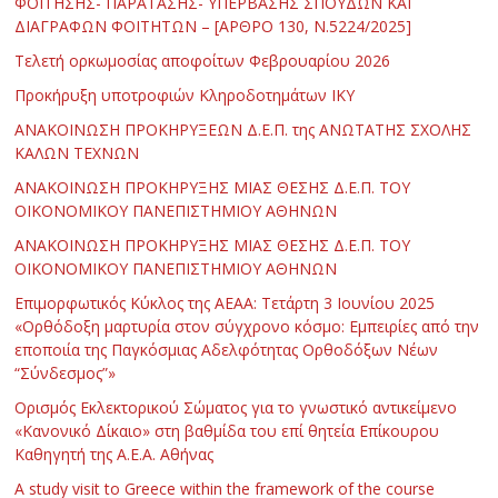
ΦΟΙΤΗΣΗΣ- ΠΑΡΑΤΑΣΗΣ- ΥΠΕΡΒΑΣΗΣ ΣΠΟΥΔΩΝ ΚΑΙ
ΔΙΑΓΡΑΦΩΝ ΦΟΙΤΗΤΩΝ – [ΑΡΘΡΟ 130, Ν.5224/2025]
Τελετή ορκωμοσίας αποφοίτων Φεβρουαρίου 2026
Προκήρυξη υποτροφιών Κληροδοτημάτων ΙΚΥ
ΑΝΑΚΟΙΝΩΣΗ ΠΡΟΚΗΡΥΞΕΩΝ Δ.Ε.Π. της ΑΝΩΤΑΤΗΣ ΣΧΟΛΗΣ
ΚΑΛΩΝ ΤΕΧΝΩΝ
ΑΝΑΚΟΙΝΩΣΗ ΠΡΟΚΗΡΥΞΗΣ ΜΙΑΣ ΘΕΣΗΣ Δ.Ε.Π. ΤΟΥ
ΟΙΚΟΝΟΜΙΚΟΥ ΠΑΝΕΠΙΣΤΗΜΙΟΥ ΑΘΗΝΩΝ
ΑΝΑΚΟΙΝΩΣΗ ΠΡΟΚΗΡΥΞΗΣ ΜΙΑΣ ΘΕΣΗΣ Δ.Ε.Π. ΤΟΥ
ΟΙΚΟΝΟΜΙΚΟΥ ΠΑΝΕΠΙΣΤΗΜΙΟΥ ΑΘΗΝΩΝ
Επιμορφωτικός Κύκλος της ΑΕΑΑ: Τετάρτη 3 Ιουνίου 2025
«Ορθόδοξη μαρτυρία στον σύγχρονο κόσμο: Εμπειρίες από την
εποποιία της Παγκόσμιας Αδελφότητας Ορθοδόξων Νέων
“Σύνδεσμος”»
Ορισμός Εκλεκτορικού Σώματος για το γνωστικό αντικείμενο
«Κανονικό Δίκαιο» στη βαθμίδα του επί θητεία Επίκουρου
Καθηγητή της Α.Ε.Α. Αθήνας
Α study visit to Greece within the framework of the course