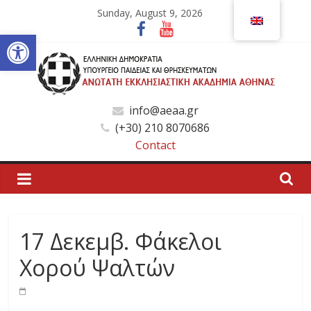
Skip
Sunday, August 9, 2026
to
Open toolbar
content
Ανώτατη
info@aeaa.gr
(+30) 210 8070686
Εκκλησιαστική
Contact
Ακαδημία
Αθηνών
17 Δεκεμβ. Φάκελοι
Ανώτατη
Χορού Ψαλτών
Εκκλησιαστική
Ακαδημία
Αθηνών